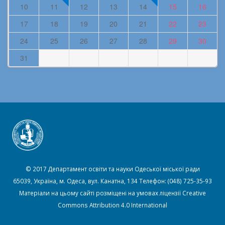
10
11
12
13
14
15
16
17
18
19
20
21
22
23
24
25
26
27
28
29
30
31
© 2017 Департамент освіти та науки Одеської міської ради
65039, Україна, м. Одеса, вул. Канатна, 134 Телефон: (048) 725-35-93
Матеріали на цьому сайті розміщені на умовах ліцензії
Creative
Commons Attribution 4.0 International