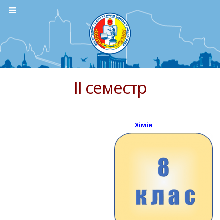
ІІ семестр
Хімія