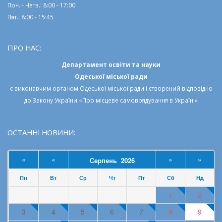
Пон. - Четв.: 8:00 - 17:00
Пят.: 8:00 - 15:45
ПРО НАС:
Департамент освіти та науки
Одеської міської ради
є виконавчим органом
Одеської міської ради
і створений відповідно
до
Закону України «Про місцеве самоврядування в Україні»
ОСТАННІ НОВИНИ:
«
«
»
»
Серпень 2026
Пн
Вт
Ср
Чт
Пт
Сб
Нд
1
2
3
4
5
6
7
8
9