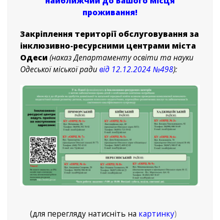
найближчий до Вашого місця
проживання!
Закріплення території обслуговування за
інклюзивно-ресурсними центрами
міста
Одеси
(наказ Департаменту освіти та науки
Одеської міської ради
від 12.12.2024 №498
):
(для перегляду натисніть на
картинку
)