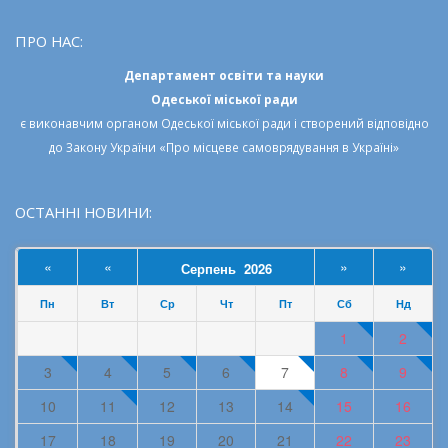
ПРО НАС:
Департамент освіти та науки
Одеської міської ради
є виконавчим органом
Одеської міської ради
і створений відповідно
до
Закону України «Про місцеве самоврядування в Україні»
ОСТАННІ НОВИНИ:
«
«
»
»
Серпень 2026
Пн
Вт
Ср
Чт
Пт
Сб
Нд
1
2
3
4
5
6
7
8
9
10
11
12
13
14
15
16
17
18
19
20
21
22
23