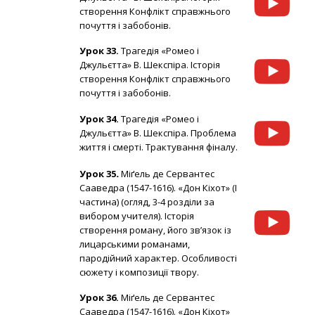
створення Конфлікт справжнього
почуття і забобонів.
Урок 33.
Трагедія «Ромео і
Джульєтта» В. Шекспіра. Історія
створення Конфлікт справжнього
почуття і забобонів.
Урок 34.
Трагедія «Ромео і
Джульєтта» В. Шекспіра. Проблема
життя і смерті. Трактування фіналу.
Урок 35
.
Міґeль де Сервaнтес
Саавeдра (1547-1616). «Дон Кіхот» (І
частина) (огляд, 3-4 розділи за
вибором учителя). Історія
створення роману, його зв’язок із
лицарськими романами,
пародійний характер. Особливості
сюжету і композиції твору.
Урок 36.
Міґeль де Сервaнтес
Саавeдра (1547-1616). «Дон Кіхот»