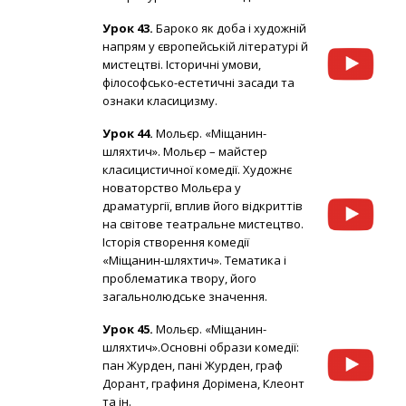
Урок 43.
Бароко як доба і художній
напрям у європейській літературі й
мистецтві. Історичні умови,
філософсько-естетичні засади та
ознаки класицизму.
Урок 44.
Мольєр. «Міщанин-
шляхтич». Мольєр – майстер
класицистичної комедії. Художнє
новаторство Мольєра у
драматургії, вплив його відкриттів
на світове театральне мистецтво.
Історія створення комедії
«Міщанин-шляхтич». Тематика і
проблематика твору, його
загальнолюдське значення.
Урок 45.
Мольєр. «Міщанин-
шляхтич».Основні образи комедії:
пан Журден, пані Журден, граф
Дорант, графиня Дорімена, Клеонт
та ін.