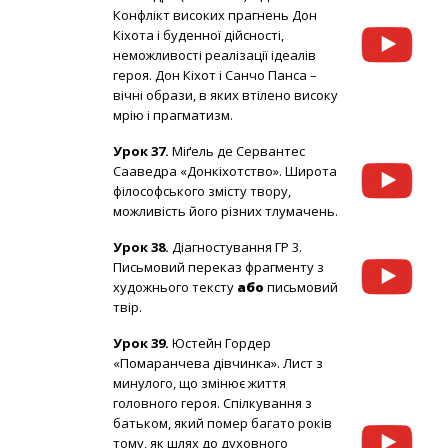
Конфлікт високих прагнень Дон
Кіхота і буденної дійсності,
неможливості реалізації ідеалів
героя. Дон Кіхот і Санчо Панса –
вічні образи, в яких втілено високу
мрію і прагматизм.
Урок 37.
Міґeль де Сервaнтес
Саавeдра «Донкіхотство». Широта
філософського змісту твору,
можливість його різних тлумачень.
Урок 38.
Діагностування ГР 3.
Письмовий переказ фрагменту з
художнього тексту
або
письмовий
твір.
Урок 39.
Юстейн Гордер
«Помаранчева дівчинка». Лист з
минулого, що змінює життя
головного героя. Спілкування з
батьком, який помер багато років
тому, як шлях до духовного