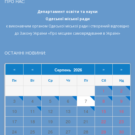
ПРО НАС:
Департамент освіти та науки
Одеської міської ради
є виконавчим органом
Одеської міської ради
і створений відповідно
до
Закону України «Про місцеве самоврядування в Україні»
ОСТАННІ НОВИНИ:
«
«
»
»
Серпень 2026
Пн
Вт
Ср
Чт
Пт
Сб
Нд
1
2
3
4
5
6
7
8
9
10
11
12
13
14
15
16
17
18
19
20
21
22
23
24
25
26
27
28
29
30