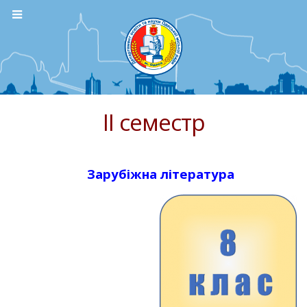
ІІ семестр
Зарубіжна література