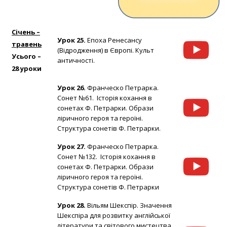
Січень –
Урок 25.
Епоха Ренесансу
травень
(Відродження) в Європі. Культ
Усього –
античності.
28 уроки
Урок 26.
Франческо Петрарка.
Сонет №61. Історія кохання в
сонетах Ф. Петрарки. Образи
ліричного героя та героїні.
Структура сонетів Ф. Петрарки.
Урок 27.
Франческо Петрарка.
Сонет №132. Історія кохання в
сонетах Ф. Петрарки. Образи
ліричного героя та героїні.
Структура сонетів Ф. Петрарки
Урок 28.
Вільям Шекспір. Значення
Шекспіра для розвитку англійської
літератури та світового мистецтва.