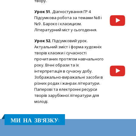
твору.
Урок 51.
Діагностування ГР 4
Підсумкова робота за темами №8 і
№9 . Бароко і класицизм.
Літературний міст у сьогодення.
Урок 52.
Підсумковий урок.
Актуальний зміст і форма художніх
творів класики і сучасності
прочитаних протягом навчального
року. Вічні образи та їх
інтерпретація в сучасну добу.
Зображально-виражальні засоби в
різних родах і жанрах літератури.
Паперові та електронні ресурси
творів зарубіжної літератури для
молоді.
МИ НА ЗВ'ЯЗКУ: