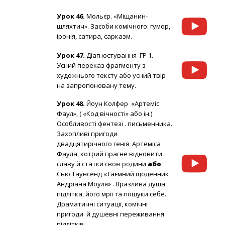
Урок 46.
Мольєр. «Міщанин-
шляхтич». Засоби комічного: гумор,
іронія, сатира, сарказм.
Урок 47.
Діагностування ГР 1.
Усний переказ фрагменту з
художнього тексту або усний твір
на запропоновану тему.
Урок 48.
Йоун Колфер «Артеміс
Фаул», ( «Код вічності» або ін.)
Особливості фентезі . письменника.
Захопливі пригоди
двадцятирічного генія Артеміса
Фаула, котрий прагне відновити
славу й статки своєї родини
або
Сью Таунсенд «Таємний щоденник
Андріана Моуля» . Вразлива душа
підлітка, його мрії та пошуки себе.
Драматичні ситуації, комічні
пригоди й душевні переживання
підлітків.