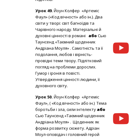
Урок 49.
Йоун Колфер «Артеміс
Фаул» («Код вічності» або ін.). Два
світи у творі: світ багноїдів та
Чарівного народу. Матеріальні й
духовні цінності в романі
або
Сью
Таунсенд «Таємний щоденник
Андріана Моуля» . Самотність та її
подолання, любов і вірність-
провідні теми твору. Підлітковий
погляд на проблеми дорослих.
Гумор і іронія в повісті.
Утвердження цінності людини, її
духовного світу.
Урок 50.
Йоун Колфер «Артеміс
Фаул», ( «Код вічності» або ін.) Тема
боротьби і зла, сили інтелекту
або
Сью Таунсенд «Таємний щоденник
Андріана Моуля» . Щоденник як
форма розвитку сюжету. Адріан
Моул-оповідач і головний герой