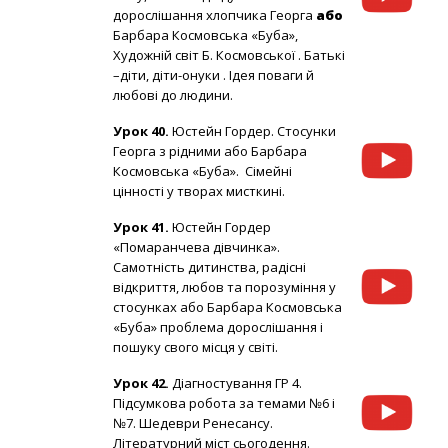
дорослішання хлопчика Георга
або
Барбара Космовська «Буба»,
Художній світ Б. Космовської . Батькі
–діти, діти-онуки . Ідея поваги й
любові до людини.
Урок 40.
Юстейн Гордер. Стосунки
Георга з рідними або Барбара
Космовська «Буба». Сімейні
цінності у творах мисткині.
Урок 41.
Юстейн Гордер
«Помаранчева дівчинка».
Самотність дитинства, радісні
відкриття, любов та порозуміння у
стосунках або Барбара Космовська
«Буба» проблема дорослішання і
пошуку свого місця у світі.
Урок 42.
Діагностування ГР 4.
Підсумкова робота за темами №6 і
№7. Шедеври Ренесансу.
Літературний міст сьогодення.