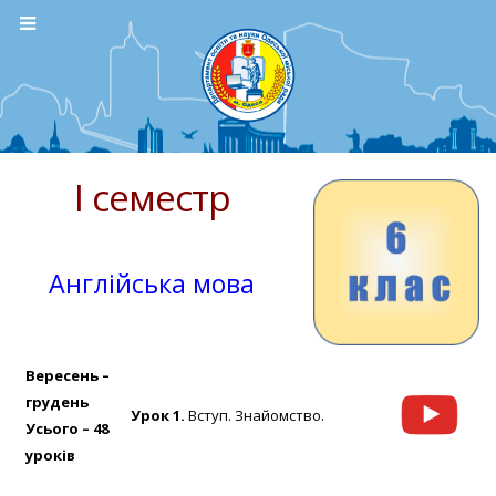
І семестр
Англійська мова
Вересень –
грудень
Урок 1.
Вступ. Знайомство.
Усього – 48
уроків