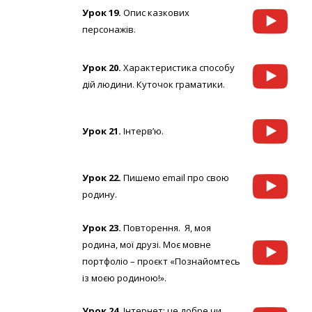
Урок 19.
Опис казкових
персонажів.
Урок 20.
Характеристика способу
дій людини. Куточок граматики.
Урок 21.
Інтерв’ю.
Урок 22.
Пишемо email про свою
родину.
Урок 23.
Повторення. Я, моя
родина, мої друзі. Моє мовне
портфоліо – проєкт «Познайомтесь
із моєю родиною!».
Урок 24.
Інтернет: це добре чи