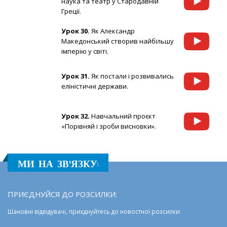
наука та театр у Стародавній
Греції.
Урок 30.
Як Александр
Македонський створив найбільшу
імперію у світі.
Урок 31.
Як постали і розвивались
еліністичні держави.
Урок 32.
Навчальний проєкт
«Порівняй і зроби висновки».
МИ НА ЗВ'ЯЗКУ:
ПРИЄДНУЙСЯ ДО РОЗСИЛКИ:
Шановні відвідувачі, приєднуйтесь до новостної розсилки