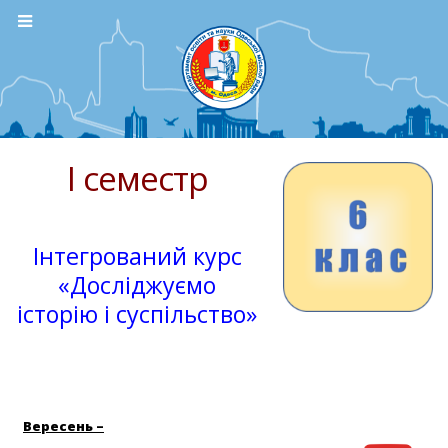
І семестр
Інтегрований курс
«Досліджуємо
історію і суспільство»
Вересень –