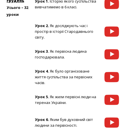
грудень
Урок 1.
Історію якого суспільства
вивчатимемо в 6 класі.
Усього – 32
уроки
Урок 2.
Як досліджують час і
простір в історії Стародавнього
світу.
Урок 3.
Як первісна людина
господарювала.
Урок 4.
Як було організоване
життя суспільства за первісних
часів.
Урок 5.
Як жили первісні люди на
теренах України.
Урок 6.
Яким був духовний світ
людини за первісності.