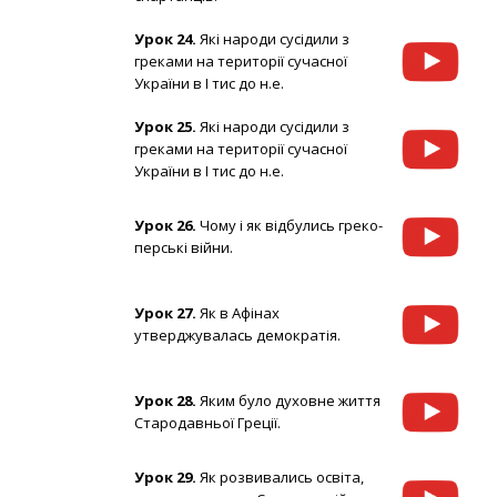
Урок 24.
Які народи сусідили з
греками на території сучасної
України в І тис до н.е.
Урок 25.
Які народи сусідили з
греками на території сучасної
України в І тис до н.е.
Урок 26.
Чому і як відбулись греко-
перські війни.
Урок 27.
Як в Афінах
утверджувалась демократія.
Урок 28.
Яким було духовне життя
Стародавньої Греції.
Урок 29.
Як розвивались освіта,