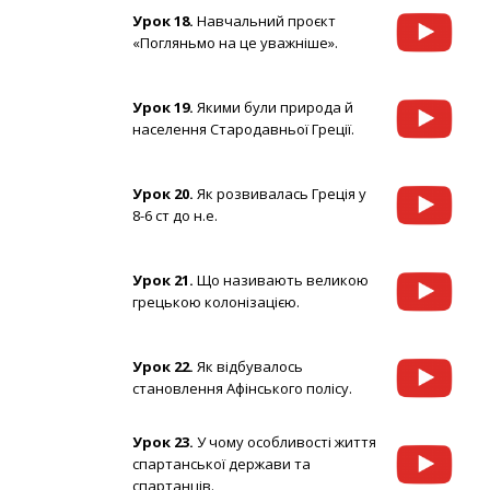
Урок 18.
Навчальний проєкт
«Погляньмо на це уважніше».
Урок 19.
Якими були природа й
населення Стародавньої Греції.
Урок 20.
Як розвивалась Греція у
8-6 ст до н.е.
Урок 21.
Що називають великою
грецькою колонізацією.
Урок 22.
Як відбувалось
становлення Афінського полісу.
Урок 23.
У чому особливості життя
спартанської держави та
спартанців.