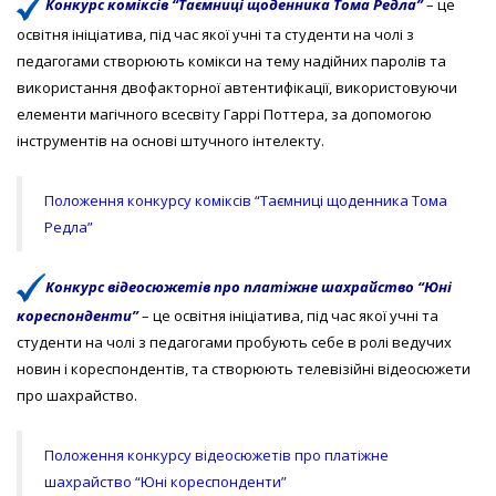
Конкурс коміксів “Таємниці щоденника Тома Редла”
– це
освітня ініціатива, під час якої учні та студенти на чолі з
педагогами створюють комікси на тему надійних паролів та
використання двофакторної автентифікації, використовуючи
елементи магічного всесвіту Гаррі Поттера, за допомогою
інструментів на основі штучного інтелекту.
Положення конкурсу коміксів “Таємниці щоденника Тома
Редла”
Конкурс відеосюжетів про платіжне шахрайство “Юні
кореспонденти”
– це освітня ініціатива, під час якої учні та
студенти на чолі з педагогами пробують себе в ролі ведучих
новин і кореспондентів, та створюють телевізійні відеосюжети
про шахрайство.
Положення конкурсу відеосюжетів про платіжне
шахрайство “Юні кореспонденти”