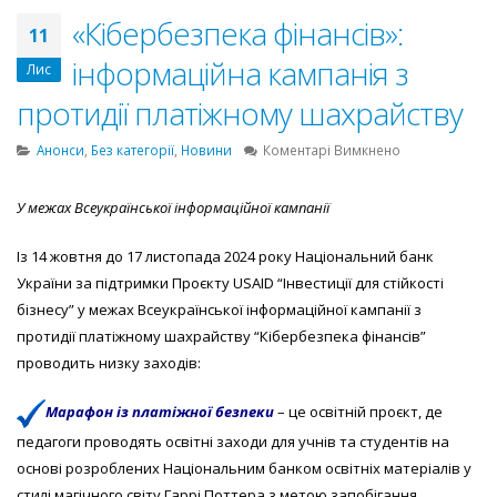
«Кібербезпека фінансів»:
11
інформаційна кампанія з
Лис
протидії платіжному шахрайству
до
Анонси
,
Без категорії
,
Новини
Коментарі Вимкнено
«Кібербезпек
фінансів»:
У межах Всеукраїнської інформаційної кампанії
інформаційна
кампанія
Із 14 жовтня до 17 листопада 2024 року Національний банк
з
протидії
України за підтримки Проєкту USAID “Інвестиції для стійкості
платіжному
бізнесу” у межах Всеукраїнської інформаційної кампанії з
шахрайству
протидії платіжному шахрайству “Кібербезпека фінансів”
проводить низку заходів:
Марафон із платіжної безпеки
– це освітній проєкт, де
педагоги проводять освітні заходи для учнів та студентів на
основі розроблених Національним банком освітніх матеріалів у
стилі магічного світу Гаррі Поттера з метою запобігання