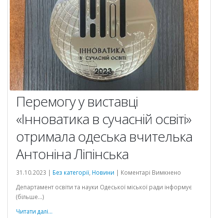
Перемогу у виставці
«Інноватика в сучасній освіті»
отримала одеська вчителька
Антоніна Ліпінська
до
31.10.2023 |
Без категорії
,
Новини
|
Коментарі Вимкнено
Перемогу
Департамент освіти та науки Одеської міської ради інформує
у
(більше…)
виставці
«Інноватика
Читати далі...