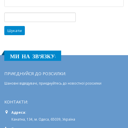
в
сучасній
освіті»
Пошук:
отримала
одеська
вчителька
Антоніна
Ліпінська
МИ НА ЗВ'ЯЗКУ:
ПРИЄДНУЙСЯ ДО РОЗСИЛКИ:
Шановні відвідувачі, приєднуйтесь до новостної розсилки
КОНТАКТИ:
Адреса:
Канатна, 134, м. Одеса, 65039, Україна