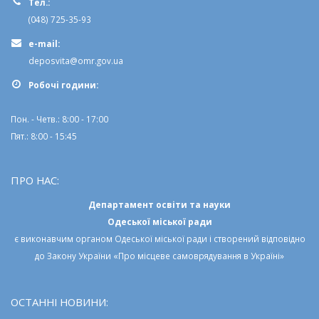
Тел.:
(048) 725-35-93
e-mail:
deposvita@omr.gov.ua
Робочi години:
Пон. - Четв.: 8:00 - 17:00
Пят.: 8:00 - 15:45
ПРО НАС:
Департамент освіти та науки
Одеської міської ради
є виконавчим органом
Одеської міської ради
і створений відповідно
до
Закону України «Про місцеве самоврядування в Україні»
ОСТАННІ НОВИНИ: