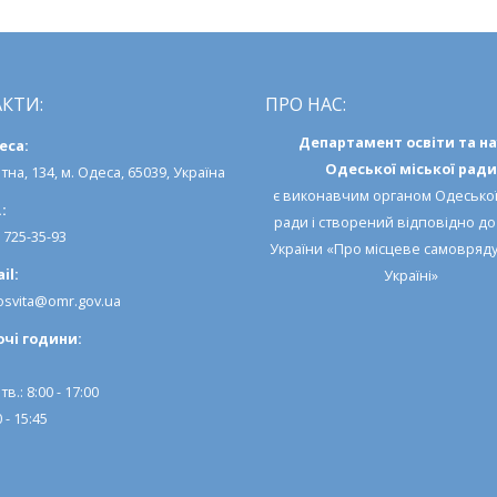
КТИ:
ПРО НАС:
Департамент освіти та н
еса:
Одеської міської ради
тна, 134, м. Одеса, 65039, Україна
є виконавчим органом
Одеської
:
ради
і створений відповідно д
) 725-35-93
України «Про місцеве самовряд
il:
Україні»
svita@omr.gov.ua
очi години:
тв.: 8:00 - 17:00
 - 15:45