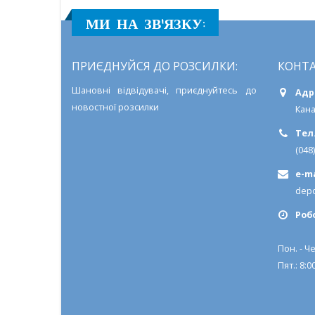
МИ НА ЗВ'ЯЗКУ:
ПРИЄДНУЙСЯ ДО РОЗСИЛКИ:
КОНТА
Шановні відвідувачі, приєднуйтесь до
Адр
новостної розсилки
Кана
Тел.
(048
e-ma
depo
Роб
Пон. - Че
Пят.: 8:00