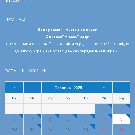
Пят.: 8:00 - 15:45
ПРО НАС:
Департамент освіти та науки
Одеської міської ради
є виконавчим органом
Одеської міської ради
і створений відповідно
до
Закону України «Про місцеве самоврядування в Україні»
ОСТАННІ НОВИНИ:
«
«
»
»
Серпень 2026
Пн
Вт
Ср
Чт
Пт
Сб
Нд
1
2
3
4
5
6
7
8
9
10
11
12
13
14
15
16