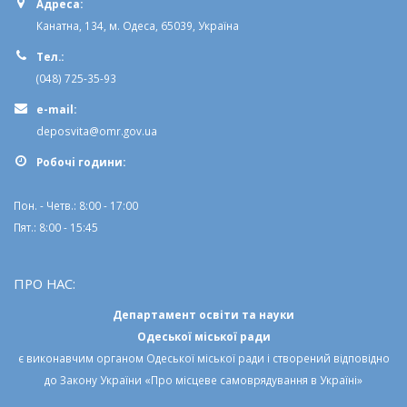
Адреса:
Канатна, 134, м. Одеса, 65039, Україна
Тел.:
(048) 725-35-93
e-mail:
deposvita@omr.gov.ua
Робочi години:
Пон. - Четв.: 8:00 - 17:00
Пят.: 8:00 - 15:45
ПРО НАС:
Департамент освіти та науки
Одеської міської ради
є виконавчим органом
Одеської міської ради
і створений відповідно
до
Закону України «Про місцеве самоврядування в Україні»