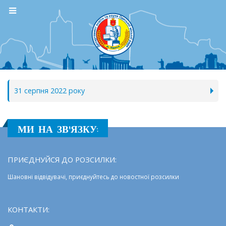
31 серпня 2022 року
МИ НА ЗВ'ЯЗКУ:
ПРИЄДНУЙСЯ ДО РОЗСИЛКИ:
Шановні відвідувачі, приєднуйтесь до новостної розсилки
КОНТАКТИ: