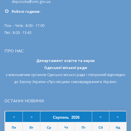
deposvita@omr.gov.ua
Робочi години:
Пон. - Четв.: 8:00 - 17:00
Пят.: 8:00 - 15:45
ПРО НАС:
Департамент освіти та науки
Одеської міської ради
є виконавчим органом
Одеської міської ради
і створений відповідно
до
Закону України «Про місцеве самоврядування в Україні»
ОСТАННІ НОВИНИ:
«
«
»
»
Серпень 2026
Пн
Вт
Ср
Чт
Пт
Сб
Нд