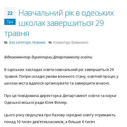
Навчальний рік в одеських
22
школах завершиться 29
Тра
травня
до
Без категорії
,
Новини
Коментарі Вимкнено
Навчальний
рік
Відеокоментар директорки Департаменту освіти
в
одеських
В одеських закладах освіти навчальний рік завершиться 29
школах
завершиться
травня. Попри складні умови воєнного стану, освітній процес у
29
школах міста вдалося організувати та завершити вчасно.
травня
Про це повідомила директорка
Департамент освіти та науки
Одеської міської ради
Юлія Філлер.
Цього року свідоцтва про базову середню освіту отримають
понад 10 тисяч дев’ятикласників, а більше 6 тисяч