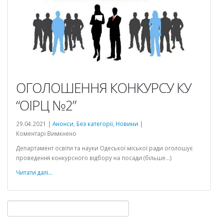
ОГОЛОШЕННЯ КОНКУРСУ КУ
“ОІРЦ №2”
29.04.2021 |
Анонси
,
Без категорії
,
Новини
|
до
Коментарі Вимкнено
ОГОЛОШЕННЯ
Департамент освіти та науки Одеської міської ради оголошує
КОНКУРСУ
проведення конкурсного відбору на посади (більше…)
КУ
“ОІРЦ
Читати далі...
№2”
Пошук: