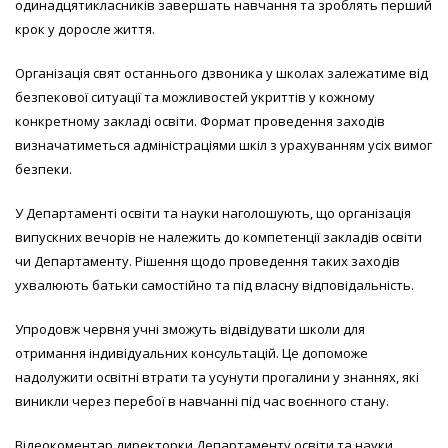
одинадцятикласників завершать навчання та зроблять перший
крок у доросле життя.
Організація свят останнього дзвоника у школах залежатиме від
безпекової ситуації та можливостей укриттів у кожному
конкретному закладі освіти. Формат проведення заходів
визначатиметься адміністраціями шкіл з урахуванням усіх вимог
безпеки.
У Департаменті освіти та науки наголошують, що організація
випускних вечорів не належить до компетенції закладів освіти
чи Департаменту. Рішення щодо проведення таких заходів
ухвалюють батьки самостійно та під власну відповідальність.
Упродовж червня учні зможуть відвідувати школи для
отримання індивідуальних консультацій. Це допоможе
надолужити освітні втрати та усунути прогалини у знаннях, які
виникли через перебої в навчанні під час воєнного стану.
Відеокоментар директорки Департаменту освіти та науки