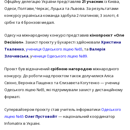
Офіційну делегацію України представляв
21 учасник
із Києва,
Одеси, Полтави, Черкас, Луцька та Львова. За результатами
конкурсу українська команда здобула 2 платинові, 3 золоті, 4
срібні та 4 бронзові медалі.
Одесу на міжнародному конкурсі представив
кінопроєкт «One
Decision»
. Захист проєкту у Бухаресті здійснювали
Христина
Ткаленко
,
учениця Одеського ліцею №65
, та
Валерія
Злочевська
, у
чениця Одеського ліцею №89.
Проєкт був відзначений
срібною нагородою
міжнародного
конкурсу. До роботи над проєктом також долучилися Аліса
Свіхно, Вероніка Пащенко та Єлизавета Когутенко — учениці
Одеського ліцею №65, які підтримували захист у дистанційному
форматі.
Супервайзером проєкту став учитель інформатики
Одеського
ліцею №65
Олег Пустовойт
— національний координатор
Infomatrix в Україні.