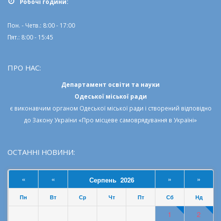
Робочi години:
Пон. - Четв.: 8:00 - 17:00
Пят.: 8:00 - 15:45
ПРО НАС:
Департамент освіти та науки
Одеської міської ради
є виконавчим органом
Одеської міської ради
і створений відповідно
до
Закону України «Про місцеве самоврядування в Україні»
ОСТАННІ НОВИНИ:
«
«
»
»
Серпень 2026
Пн
Вт
Ср
Чт
Пт
Сб
Нд
1
2