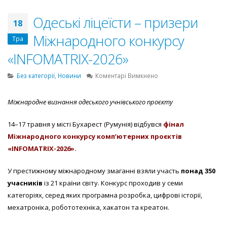
Одеські ліцеїсти – призери
18
Міжнародного конкурсу
Тра
«INFOMATRIX-2026»
до
Без категорії
,
Новини
Коментарі Вимкнено
Одеські
ліцеїсти
Міжнародне визнання одеського учнівського проєкту
–
призери
14–17 травня у місті
Бухарест (Румунія)
відбувся
фінал
Міжнародного
конкурсу
Міжнародного конкурсу комп’ютерних проєктів
«INFOMATRIX-
«INFOMATRIX-2026».
2026»
У престижному міжнародному змаганні взяли участь
понад 350
учасників
із 21 країни світу. Конкурс проходив у семи
категоріях, серед яких програмна розробка, цифрові історії,
мехатроніка, робототехніка, хакатон та креатон.