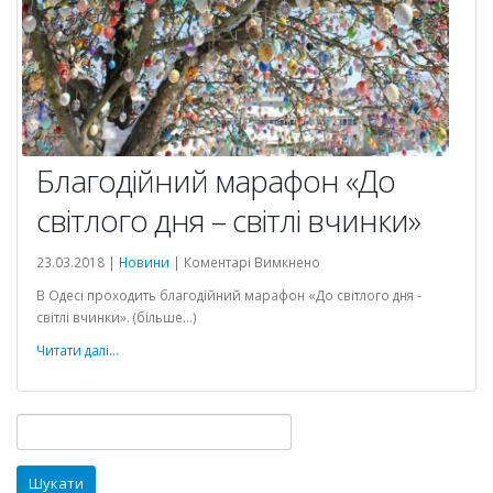
Благодійний марафон «До
світлого дня – світлі вчинки»
до
23.03.2018 |
Новини
|
Коментарі Вимкнено
Благодійний
В Одесі проходить благодійний марафон «До світлого дня -
марафон
світлі вчинки». (більше…)
«До
світлого
Читати далі...
дня
–
світлі
Пошук:
вчинки»