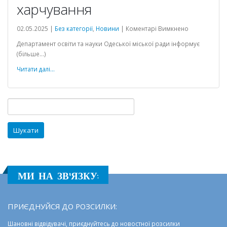
харчування
a
до
02.05.2025 |
Без категорії
,
Новини
|
Коментарі Вимкнено
Чергове
Департамент освіти та науки Одеської міської ради інформує
засідання
(більше…)
комісії
з
Читати далі...
контролю
за
організацією
Пошук:
харчування
МИ НА ЗВ'ЯЗКУ:
ПРИЄДНУЙСЯ ДО РОЗСИЛКИ:
Шановні відвідувачі, приєднуйтесь до новостної розсилки