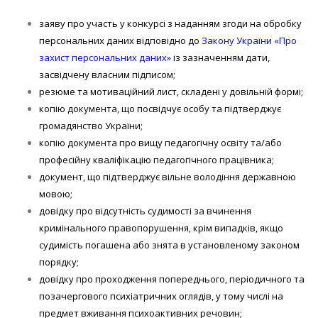
заяву про участь у конкурсі з наданням згоди на обробку
персональних даних відповідно до
Закону України «Про
захист персональних даних»
із зазначенням дати,
засвідчену власним підписом;
резюме та мотиваційний лист, складені у довільній формі;
копію документа, що посвідчує особу та підтверджує
громадянство України;
копію документа про вищу педагогічну освіту та/або
професійну кваліфікацію педагогічного працівника;
документ, що підтверджує вільне володіння державною
мовою;
довідку про відсутність судимості за вчинення
кримінального правопорушення, крім випадків, якщо
судимість погашена або знята в установленому законом
порядку;
довідку про проходження попереднього, періодичного та
позачергового психіатричних оглядів, у тому числі на
предмет вживання психоактивних речовин;