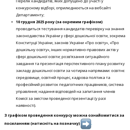
Перелік кандидатів, яких допущено до участі у
конкурсному відборі, оприлюднюється на вебсайті
Департаменту;
10 грудня
202
5
року (за окремим графіком)
проводиться тестування кандидатів перевірку на знання
законодавства України у сфері дошкільної освіти, зокрема
Конституції України, законів України «Про освіту», «Про
дошкільну освіту», інших нормативно-правових актів у
сфері дошкільної освіти; розв’язання ситуаційного
завдання та презентація перспективного плану розвитку
закладу дошкільної освіти за чотирма напрямами: освітнє
середовище, освітній процес, кадрова політика та
професійний розвиток педагогічних працівників, система
управління; надання відповідей на запитання членів
Комісії за змістом проведеної презентації (у разі
наявності).
З графіком проведення конкурсу можна ознайомитися за
посиланням (натисніть на позначку)
.