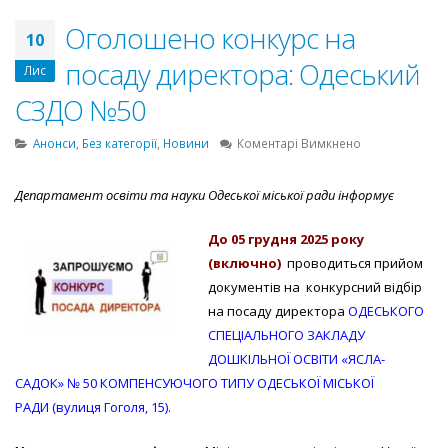
Оголошено конкурс на
10
посаду директора: Одеський
Лис
СЗДО №50
до
Анонси
,
Без категорії
,
Новини
Коментарі Вимкнено
Оголошено
конкурс
Департамент освіти та науки Одеської міської ради інформує
на
посаду
До
05 грудня
202
5
року
директора:
Одеський
(включно)
проводиться прийом
СЗДО
документів на конкурсний відбір
№50
на посаду директора
ОДЕСЬКОГО
СПЕЦІАЛЬНОГО ЗАКЛАДУ
ДОШКІЛЬНОЇ ОСВІТИ «ЯСЛА-
САДОК» № 50 КОМПЕНСУЮЧОГО ТИПУ ОДЕСЬКОЇ МІСЬКОЇ
РАДИ (вулиця Гоголя, 15).