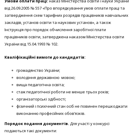
Умови оплати праці:
наказ Міністерства освіти і науки України
від 26.09.2005 № 557 «Про впорядкування умов оплати праці та
затвердження схем тарифних розрядів працівників навчальних
закладів, установ освіти та наукових установ», а також
Інструкція про порядок обчислення заробітної плати
працівників освіти, затверджена наказом Міністерства освіти
України від 15.04.1993 № 102.
Кваліфікаційні вимоги до кандидатів:
громадянство України;
володіння державною мовою;
вища педагогічна освіта;
стаж педагогічної роботи не менше трьох років;
організаторські здібності;
фізичний і психічний стан осіб не повинен перешкоджати
виконанню професійних обов’язків.
Порядок подання документів.
Для участі у конкурсі
подаються такі документи: