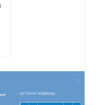
ї
есі
ойшов
угий
нь
раїнсько-
раїльської
нференції
ОСТАННІ НОВИНИ:
ауки