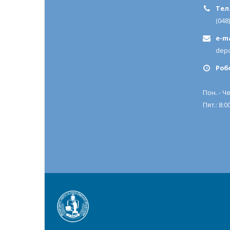
Тел.
(048
e-ma
depo
Роб
Пон. - Че
Пят.: 8:00