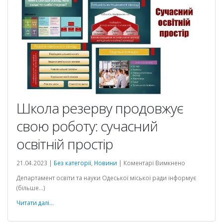
Школа резерву продовжує
свою роботу: сучасний
освітній простір
до
21.04.2023 |
Без категорії
,
Новини
|
Коментарі Вимкнено
Школа
Департамент освіти та науки Одеської міської ради інформує
резерву
(більше…)
продовжує
свою
Читати далі...
роботу:
сучасний