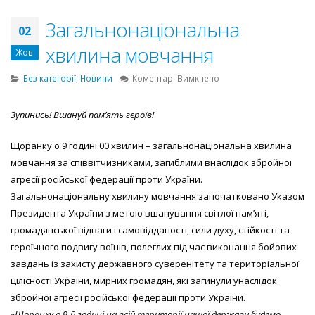
Загальнонаціональна
02
хвилина мовчання
Жов
до
Без категорії
,
Новини
Коментарі Вимкнено
Загальнонаціональна
хвилина
Зупинись! Вшануй пам’ять героїв!
мовчання
Щоранку о 9 годині 00 хвилин – загальнонаціональна хвилина
мовчання за співвітчизниками, загиблими внаслідок збройної
агресії російської федерації проти України.
Загальнонаціональну хвилину мовчання започатковано Указом
Президента України з метою вшанування світлої пам’яті,
громадянської відваги і самовідданості, сили духу, стійкості та
героїчного подвигу воїнів, полеглих під час виконання бойових
завдань із захисту державного суверенітету та територіальної
цілісності України, мирних громадян, які загинули унаслідок
збройної агресії російської федерації проти України.
«Щоранку о 9-й годині на всій території нашої держави будемо