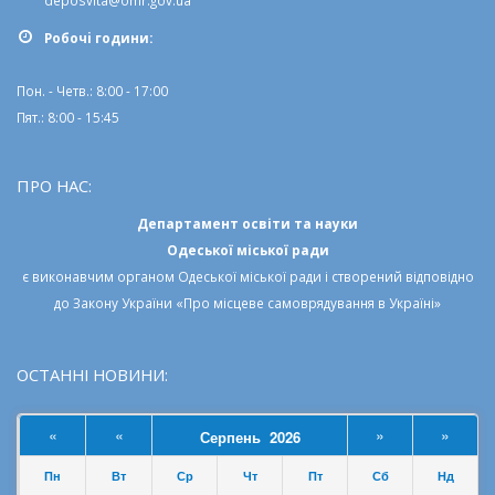
deposvita@omr.gov.ua
Робочi години:
Пон. - Четв.: 8:00 - 17:00
Пят.: 8:00 - 15:45
ПРО НАС:
Департамент освіти та науки
Одеської міської ради
є виконавчим органом
Одеської міської ради
і створений відповідно
до
Закону України «Про місцеве самоврядування в Україні»
ОСТАННІ НОВИНИ:
«
«
»
»
Серпень 2026
Пн
Вт
Ср
Чт
Пт
Сб
Нд