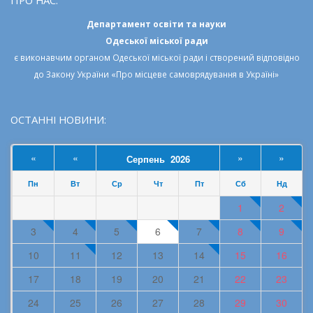
Департамент освіти та науки
Одеської міської ради
є виконавчим органом
Одеської міської ради
і створений відповідно
до
Закону України «Про місцеве самоврядування в Україні»
ОСТАННІ НОВИНИ:
«
«
»
»
Серпень 2026
Пн
Вт
Ср
Чт
Пт
Сб
Нд
1
2
3
4
5
6
7
8
9
10
11
12
13
14
15
16
17
18
19
20
21
22
23
24
25
26
27
28
29
30