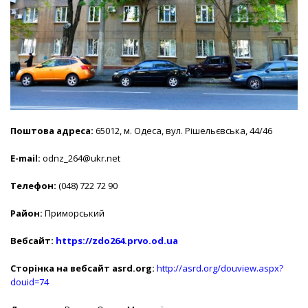
Поштова адреса:
65012, м. Одеса, вул. Рішельєвська, 44/46
E-mail:
odnz_264@ukr.net
Телефон:
(048) 722 72 90
Район:
Приморський
Вебсайт:
https://zdo264.prvo.od.ua
Сторінка на вебсайт asrd.org:
http://asrd.org/douview.aspx?
douid=74