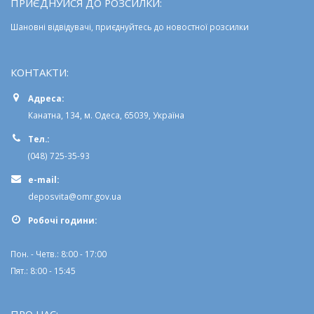
ПРИЄДНУЙСЯ ДО РОЗСИЛКИ:
Шановні відвідувачі, приєднуйтесь до новостної розсилки
КОНТАКТИ:
Адреса:
Канатна, 134, м. Одеса, 65039, Україна
Тел.:
(048) 725-35-93
e-mail:
deposvita@omr.gov.ua
Робочi години:
Пон. - Четв.: 8:00 - 17:00
Пят.: 8:00 - 15:45
ПРО НАС: