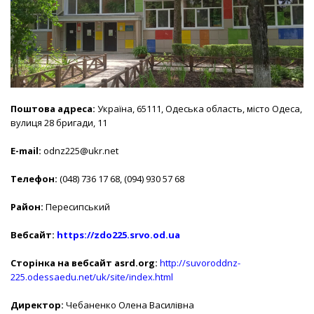
Поштова адреса:
Україна, 65111, Одеська область, місто Одеса,
вулиця 28 бригади, 11
E-mail:
odnz225@ukr.net
Телефон:
(048) 736 17 68, (094) 930 57 68
Район:
Пересипський
Вебсайт:
https://zdo225.srvo.od.ua
Сторінка на вебсайт asrd.org:
http://suvoroddnz-
225.odessaedu.net/uk/site/index.html
Директор:
Чебаненко Олена Василівна