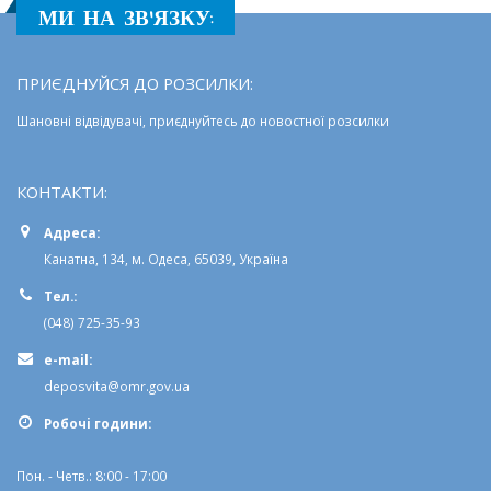
Тел.:
(048) 725-35-93
e-mail:
deposvita@omr.gov.ua
Робочi години:
Пон. - Четв.: 8:00 - 17:00
Пят.: 8:00 - 15:45
ПРО НАС:
Департамент освіти та науки
Одеської міської ради
є виконавчим органом
Одеської міської ради
і створений відповідно
до
Закону України «Про місцеве самоврядування в Україні»
ОСТАННІ НОВИНИ: