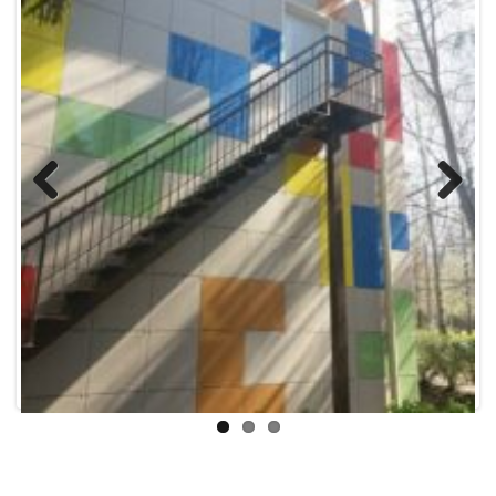
Previous
Next
2018 рік:
Капітальний ремонт евакуаційних виходів
–
498,900 грн
До ремонту