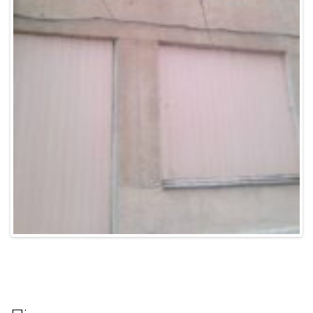
Після