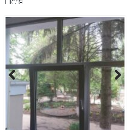
Previous
Next
2015 рік:
Капітальний ремонт системи опалення –
239,400
грн
До ремонту