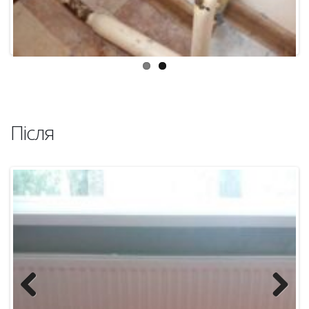
Previous
Next
2015 рік:
Капітальний ремонт по заміні вікон –
40,000 грн