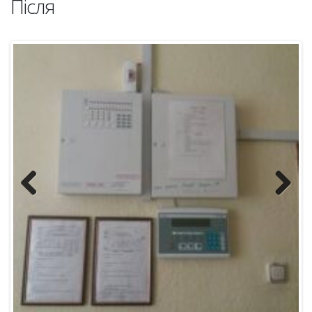
Previous
Next
2018 рік:
Встановлення дверей в електрощитову –
15,000
грн