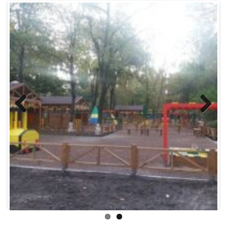
Previous
Next
2019 рік:
Капітальний ремонт евакуаційних виходів
–
752,500 грн