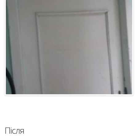
Після