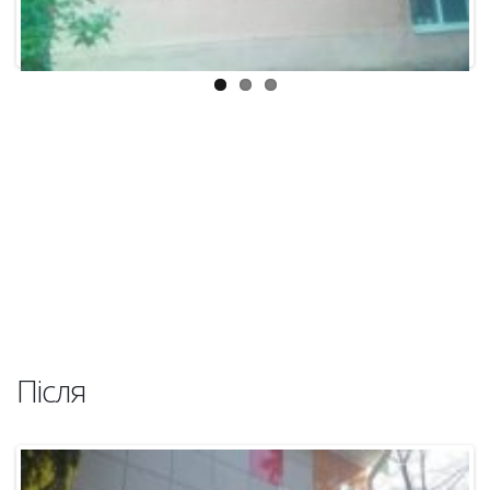
Після