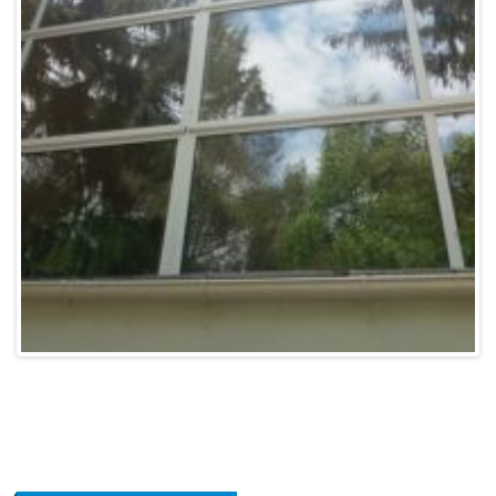
МИ НА ЗВ'ЯЗКУ:
ПРИЄДНУЙСЯ ДО РОЗСИЛКИ:
Шановні відвідувачі, приєднуйтесь до новостної розсилки
КОНТАКТИ:
Адреса:
Канатна, 134, м. Одеса, 65039, Україна