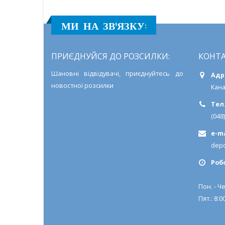
МИ НА ЗВ'ЯЗКУ:
ПРИЄДНУЙСЯ ДО РОЗСИЛКИ:
КОНТА
Шановні відвідувачі, приєднуйтесь до
Адр
новостної розсилки
Кана
Тел.
(048
e-ma
depo
Роб
Пон. - Че
Пят.: 8:00