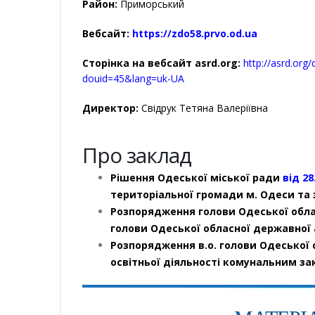
Район:
Приморський
Вебсайт:
https://zdo58.prvo.od.ua
Сторінка на вебсайт asrd.org:
http://asrd.org
douid=45&lang=uk-UA
Директор:
Свідрук Тетяна Валеріївна
Про заклад
Рішення Одеської міської ради
від 28
територіальної громади м. Одеси та 
Розпорядження голови Одеської обла
голови Одеської обласної державної а
Розпорядження в.о. голови Одеської 
освітньої діяльності комунальним за