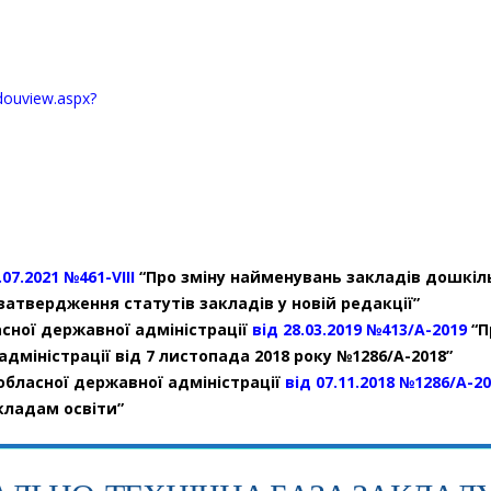
/douview.aspx?
.07.2021 №461-VIII
“Про зміну найменувань закладів дошкіль
затвердження статутів закладів у новій редакції”
сної державної адміністрації
від 28.03.2019 №413/А-2019
“П
дміністрації від 7 листопада 2018 року №1286/А-2018”
обласної державної адміністрації
від 07.11.2018 №1286/А-2
кладам освіти”