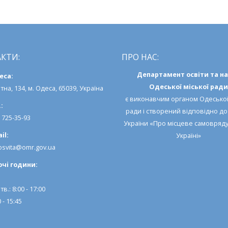
КТИ:
ПРО НАС:
Департамент освіти та н
еса:
Одеської міської ради
тна, 134, м. Одеса, 65039, Україна
є виконавчим органом
Одеської
:
ради
і створений відповідно д
) 725-35-93
України «Про місцеве самовряд
il:
Україні»
svita@omr.gov.ua
очi години:
тв.: 8:00 - 17:00
 - 15:45