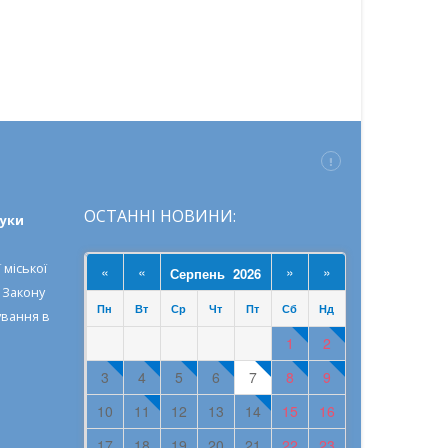
ОСТАННІ НОВИНИ:
ауки
 міської
«
«
»
»
Серпень 2026
о
Закону
Пн
Вт
Ср
Чт
Пт
Сб
Нд
ування в
1
2
3
4
5
6
7
8
9
10
11
12
13
14
15
16
17
18
19
20
21
22
23