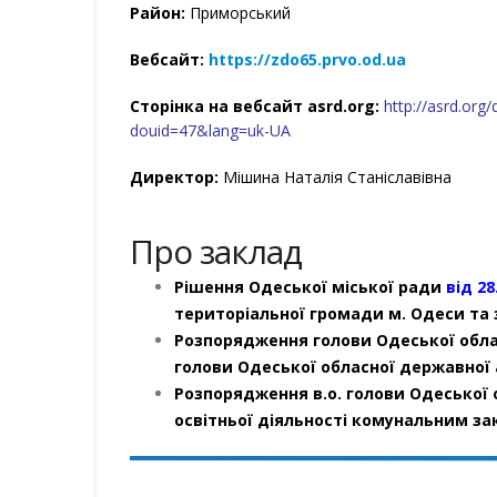
Район:
Приморський
Вебсайт:
https://zdo65.prvo.od.ua
Сторінка на вебсайт asrd.org:
http://asrd.org
douid=47&lang=uk-UA
Директор:
Мішина Наталія Станіславівна
Про заклад
Рішення Одеської міської ради
від 28
територіальної громади м. Одеси та 
Розпорядження голови Одеської обла
голови Одеської обласної державної а
Розпорядження в.о. голови Одеської 
освітньої діяльності комунальним за