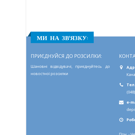
МИ НА ЗВ'ЯЗКУ:
ПРИЄДНУЙСЯ ДО РОЗСИЛКИ:
КОНТА
Шановні відвідувачі, приєднуйтесь до
Адр
новостної розсилки
Кана
Тел.
(048
e-ma
depo
Роб
Пон. - Че