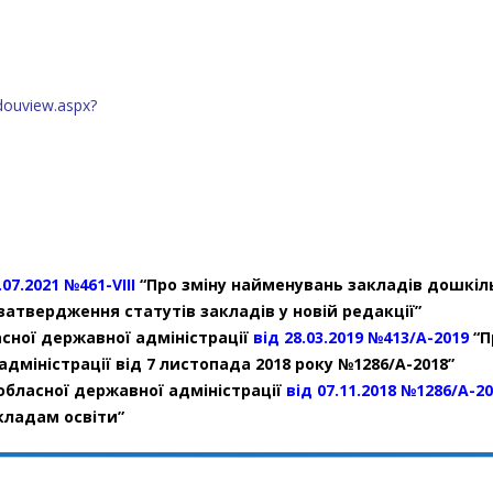
/douview.aspx?
.07.2021 №461-VIII
“Про зміну найменувань закладів дошкіль
затвердження статутів закладів у новій редакції”
сної державної адміністрації
від 28.03.2019 №413/А-2019
“П
дміністрації від 7 листопада 2018 року №1286/А-2018”
обласної державної адміністрації
від 07.11.2018 №1286/А-2
кладам освіти”