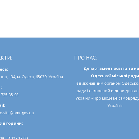
КТИ:
ПРО НАС:
Департамент освіти та н
еса:
Одеської міської ради
тна, 134, м. Одеса, 65039, Україна
є виконавчим органом
Одеської
:
ради
і створений відповідно д
) 725-35-93
України «Про місцеве самовряд
il:
Україні»
svita@omr.gov.ua
очi години:
тв.: 8:00 - 17:00