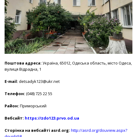
Поштова адреса:
Україна, 65012, Одеська область, місто Одеса,
вулиця Відрадна, 1
E-mail:
detsadyk123@ukr.net
Телефон:
(048) 725 22 55
Район:
Приморський
Вебсайт:
https://zdo123.prvo.od.ua
Сторінка на вебсайті asrd.org:
http://asrd.org/douview.aspx?
douid=58