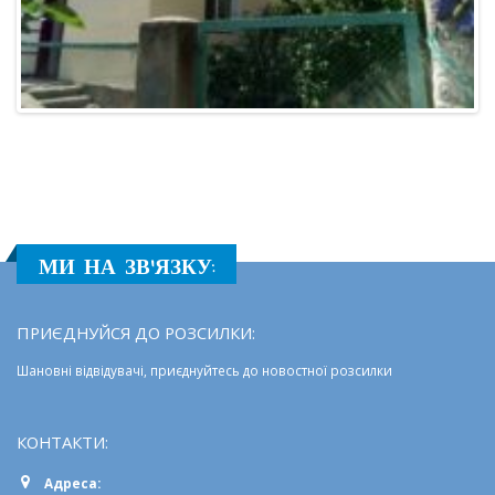
МИ НА ЗВ'ЯЗКУ:
ПРИЄДНУЙСЯ ДО РОЗСИЛКИ:
Шановні відвідувачі, приєднуйтесь до новостної розсилки
КОНТАКТИ:
Адреса: