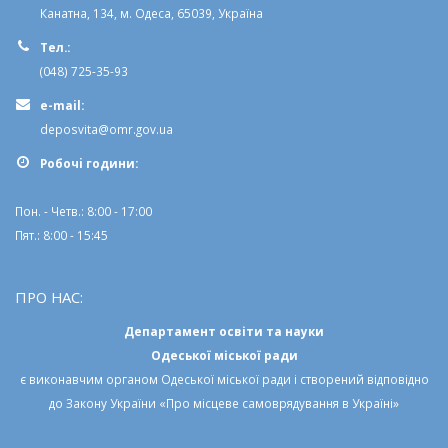
Канатна, 134, м. Одеса, 65039, Україна
Тел.:
(048) 725-35-93
e-mail:
deposvita@omr.gov.ua
Робочi години:
Пон. - Четв.: 8:00 - 17:00
Пят.: 8:00 - 15:45
ПРО НАС:
Департамент освіти та науки
Одеської міської ради
є виконавчим органом
Одеської міської ради
і створений відповідно
до
Закону України «Про місцеве самоврядування в Україні»