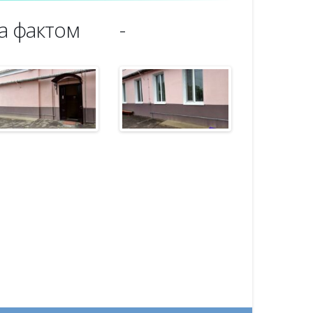
а фактом
-