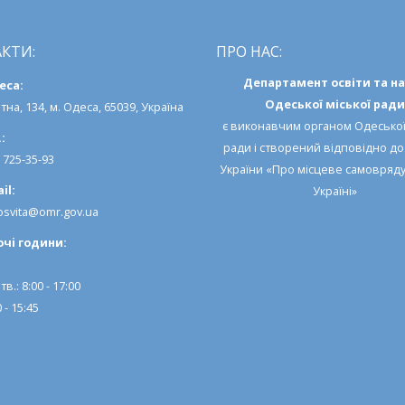
КТИ:
ПРО НАС:
Департамент освіти та н
еса:
Одеської міської ради
тна, 134, м. Одеса, 65039, Україна
є виконавчим органом
Одеської
:
ради
і створений відповідно д
) 725-35-93
України «Про місцеве самовряд
il:
Україні»
svita@omr.gov.ua
очi години:
тв.: 8:00 - 17:00
 - 15:45