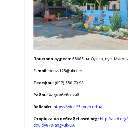
Поштова адреса:
65085, м. Одеса, вул. Микол
Е-mail:
odnz-125@ukr.net
Телефон:
(097) 550 70 98
Район:
Хаджибейський
Вебсайт:
https://zdo125.mrvo.od.ua
Сторінка на вебсайті asrd.org:
http://asrd.or
douid=87&lang=uk-UA