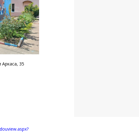
и Аркаса, 35
g/douview.aspx?