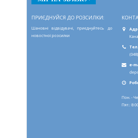
ПРИЄДНУЙСЯ ДО РОЗСИЛКИ:
КОНТА
Шановні відвідувачі, приєднуйтесь до
Адр
новостної розсилки
Кана
Тел.
(048
e-ma
depo
Роб
Пон. - Че
Пят.: 8:00