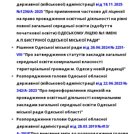
державної (військової) адміністрації
від 18.11.2025
№1236/А-2025
“Про припинення частково дії ліцензії
на право провадження освітньої діяльності на рівні
повної загальної середньої освіти (здобуття
початкової освіти) ОДЕСЬКОМУ ЛІЦЕЮ №1 ІМЕНІ
А.П.БИСТРІНОЇ ОДЕСЬКОЇ МІСЬКОЇ РАДИ”
Рішення Одеської міської ради
від 26.06.2024 № 2251-
VIII
“Про затвердження статутів закладів загальної
середньої освіти комунальної власності
територіальної громади м. Одеси у новій редакції”
Розпорядження голови Одеської обласної
державної (військової) адміністрації
від 22.06.2023 №
342/А-2023
“Про переоформлення ліцензій на
провадження освітньої діяльності комунальним
закладам загальної середньої освіти Одеської
міської ради Одеської області“
Розпорядження голови Одеської обласної
державної адміністрації
від 28.03.2019
№413/
А-2019
“Про внесення змін до розпорядження голови