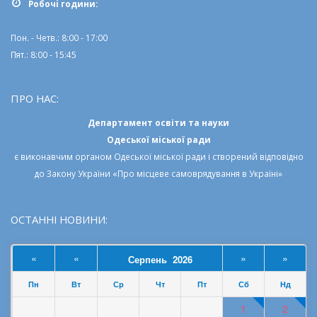
Робочi години:
Пон. - Четв.: 8:00 - 17:00
Пят.: 8:00 - 15:45
ПРО НАС:
Департамент освіти та науки
Одеської міської ради
є виконавчим органом
Одеської міської ради
і створений відповідно
до
Закону України «Про місцеве самоврядування в Україні»
ОСТАННІ НОВИНИ:
«
«
»
»
Серпень 2026
Пн
Вт
Ср
Чт
Пт
Сб
Нд
1
2