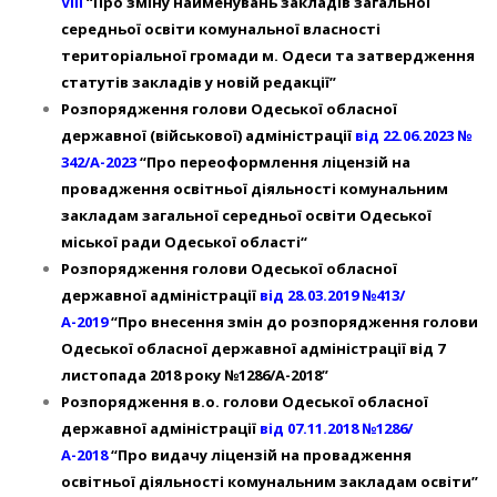
VIII
“Про зміну найменувань закладів загальної
середньої освіти комунальної власності
територіальної громади м. Одеси та затвердження
статутів закладів у новій редакції”
Розпорядження голови Одеської обласної
державної (військової) адміністрації
від 22.06.2023 №
342/А-2023
“Про переоформлення ліцензій на
провадження освітньої діяльності комунальним
закладам загальної середньої освіти Одеської
міської ради Одеської області“
Розпорядження голови Одеської обласної
державної адміністрації
від 28.03.2019 №413/
А-2019
“Про внесення змін до розпорядження голови
Одеської обласної державної адміністрації від 7
листопада 2018 року №1286/А-2018”
Розпорядження в.о. голови Одеської обласної
державної адміністрації
від 07.11.2018 №1286/
А-2018
“Про видачу ліцензій на провадження
освітньої діяльності комунальним закладам освіти”