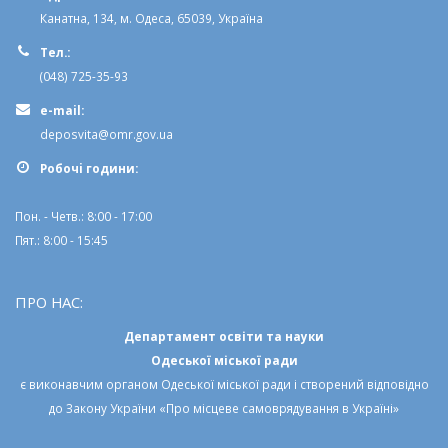
Канатна, 134, м. Одеса, 65039, Україна
Тел.:
(048) 725-35-93
e-mail:
deposvita@omr.gov.ua
Робочi години:
Пон. - Четв.: 8:00 - 17:00
Пят.: 8:00 - 15:45
ПРО НАС:
Департамент освіти та науки
Одеської міської ради
є виконавчим органом
Одеської міської ради
і створений відповідно
до
Закону України «Про місцеве самоврядування в Україні»