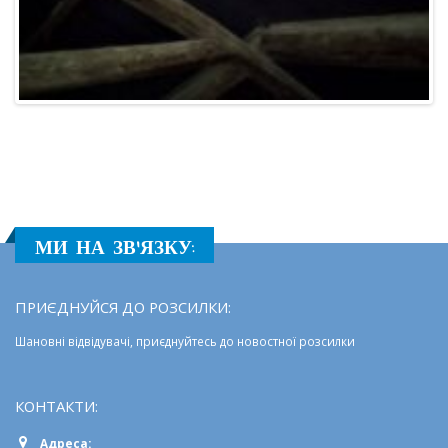
МИ НА ЗВ'ЯЗКУ:
ПРИЄДНУЙСЯ ДО РОЗСИЛКИ:
Шановні відвідувачі, приєднуйтесь до новостної розсилки
КОНТАКТИ:
Адреса: