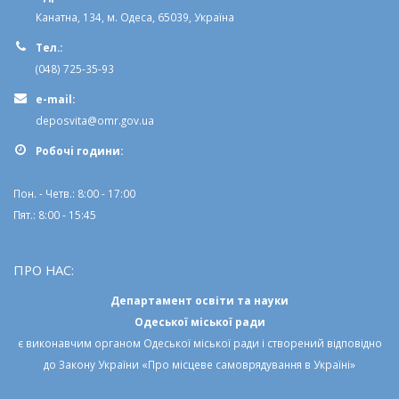
Канатна, 134, м. Одеса, 65039, Україна
Тел.:
(048) 725-35-93
e-mail:
deposvita@omr.gov.ua
Робочi години:
Пон. - Четв.: 8:00 - 17:00
Пят.: 8:00 - 15:45
ПРО НАС:
Департамент освіти та науки
Одеської міської ради
є виконавчим органом
Одеської міської ради
і створений відповідно
до
Закону України «Про місцеве самоврядування в Україні»