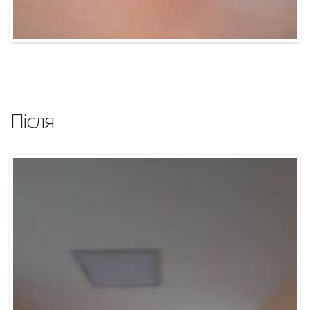
Після