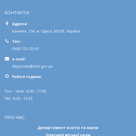
Шановні відвідувачі, приєднуйтесь до новостної розсилки
КОНТАКТИ:
Адреса:
Канатна, 134, м. Одеса, 65039, Україна
Тел.:
(048) 725-35-93
e-mail:
deposvita@omr.gov.ua
Робочi години:
Пон. - Четв.: 8:00 - 17:00
Пят.: 8:00 - 15:45
ПРО НАС: