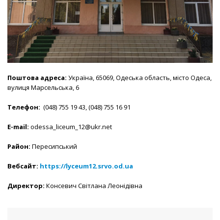
Поштова адреса:
Україна, 65069, Одеська область, місто Одеса,
вулиця Марсельська, 6
Телефон:
(048) 755 19 43, (048) 755 16 91
E-mail:
odessa_liceum_12@ukr.net
Район:
Пересипський
Вебсайт
:
https://lyceum12.srvo.od.ua
Директор:
Консевич Світлана Леонідівна