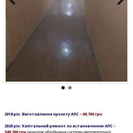
Previous
Next
2018 рік: Виготовлення проєкту АПС
–
69,700 грн
2020 рік:
Капітальний ремонт по встановленню АПС
–
349,200 грн
(м
онтаж обладнання системи автоматичної