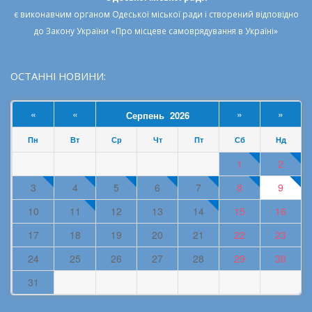
Департамент освіти та науки
Одеської міської ради
є виконавчим органом
Одеської міської ради
і створений відповідно
до
Закону України «Про місцеве самоврядування в Україні»
ОСТАННІ НОВИНИ:
«
«
»
»
Серпень 2026
Пн
Вт
Ср
Чт
Пт
Сб
Нд
1
2
3
4
5
6
7
8
9
10
11
12
13
14
15
16
17
18
19
20
21
22
23
24
25
26
27
28
29
30