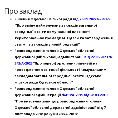
Про заклад
Рішення Одеської міської ради
від 28.09.2022
№ 997-VIІI
“Про зміну найменувань закладів загальної
середньої освіти комунальної власності
територіальної громади м. Одеси та затвердження
статутів закладів у новій редакції”
Розпорядження голови Одеської обласної
державної (військової) адміністрації
від 22.06.2023 №
342/А-2023
“Про переоформлення ліцензій на
провадження освітньої діяльності комунальним
закладам загальної середньої освіти Одеської
міської ради Одеської області“
Розпорядження голови Одеської обласної
державної адміністрації
№413/А-2019 від 28.03.2019
“Про внесення змін до розпорядження голови
Одеської обласної державної адміністрації від 7
листопада 2018 року №1286/А-2018”