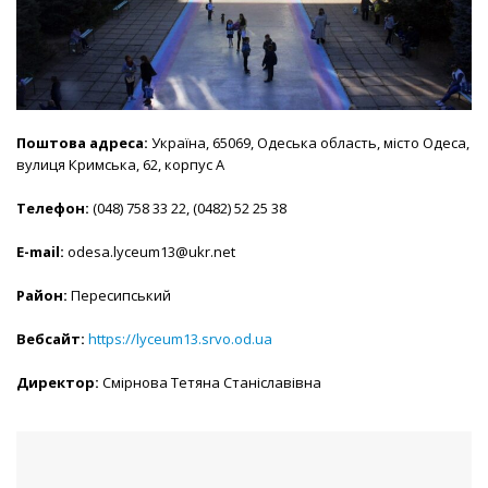
Поштова адрес
а:
Україна, 65069, Одеська область, місто Одеса,
вулиця Кримська, 62, корпус А
Телефон:
(048) 758 33 22, (0482) 52 25 38
E-mail:
odesa.lyceum13@ukr.net
Район:
Пересипський
Вебсайт:
https://lyceum13.srvo.od.ua
Ди
ректор:
Смірнова Тетяна Станіславівна