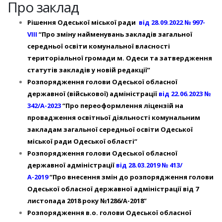
Про заклад
Рішення Одеської міської ради
від 28.09.2022
№ 997-
VIІI
“Про зміну найменувань закладів загальної
середньої освіти комунальної власності
територіальної громади м. Одеси та затвердження
статутів закладів у новій редакції”
Розпорядження голови Одеської обласної
державної (військової) адміністрації
від 22.06.2023 №
342/А-2023
“Про переоформлення ліцензій на
провадження освітньої діяльності комунальним
закладам загальної середньої освіти Одеської
міської ради Одеської області“
Розпорядження голови Одеської обласної
державної адміністрації
від 28.03.2019 № 413/
А-2019
“Про внесення змін до розпорядження голови
Одеської обласної державної адміністрації від 7
листопада 2018 року №1286/А-2018”
Розпорядження в.о. голови Одеської обласної