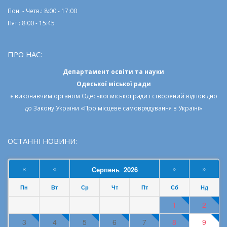
Пон. - Четв.: 8:00 - 17:00
Пят.: 8:00 - 15:45
ПРО НАС:
Департамент освіти та науки
Одеської міської ради
є виконавчим органом
Одеської міської ради
і створений відповідно
до
Закону України «Про місцеве самоврядування в Україні»
ОСТАННІ НОВИНИ:
«
«
»
»
Серпень 2026
Пн
Вт
Ср
Чт
Пт
Сб
Нд
1
2
3
4
5
6
7
8
9