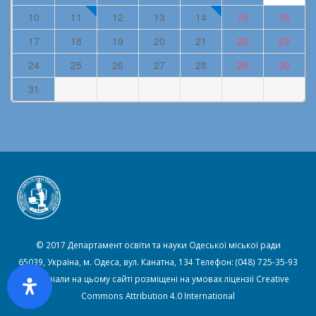
10
11
12
13
14
15
16
17
18
19
20
21
22
23
24
25
26
27
28
29
30
31
© 2017 Департамент освіти та науки Одеської міської ради
65039, Україна, м. Одеса, вул. Канатна, 134 Телефон: (048) 725-35-93
Матеріали на цьому сайті розміщені на умовах ліцензії
Creative
Commons Attribution 4.0 International