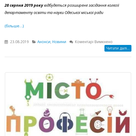
28 серпня 2019 року
відбудеться розширене засідання колегії
департаменту освіти та науки Одеської міської ради
(більше…)
до
23.08.2019
Анонси
,
Новини
Коментарі Вимкнено
АНОНС
Читати далі...
проведення
розширеног
засідання
колегії
департамент
освіти
та
науки
Одеської
міської
ради