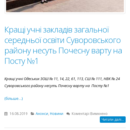
Кращі учні закладів загальної
середньої освіти Суворовського
району несуть Почесну варту на
Посту №1
Кращі учні Одеських ЗОШ № 11, 14, 22, 61, 113, СШ № 111, НВК № 24
Суворовського району несуть Почесну варту на Посту №1
(більше…)
до
16.08.2019
Анонси
,
Новини
Коментарі Вимкнено
Кращі
Читати далі...
учні