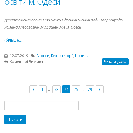
освіти м. Одеси
Департамент освіти та науки Одеської міської ради запрошує до
команди педагогічних працівників м. Одеси
(більше…)
12.07.2019
Анонси
,
Без категорії
,
Новини
до
Коментарі Вимкнено
Читати далі...
Запрошуємо
на
роботу
у
…
…
1
73
74
75
79
заклади
освіти
м.
Пошук:
Одеси