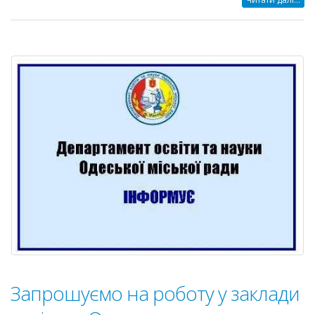
закладів
освіти
Суворовсько
району
до
нового
навчального
року
Запрошуємо на роботу у заклади