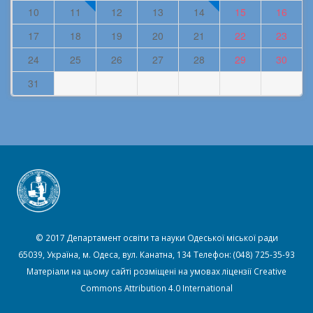
10
11
12
13
14
15
16
17
18
19
20
21
22
23
24
25
26
27
28
29
30
31
© 2017 Департамент освіти та науки Одеської міської ради
65039, Україна, м. Одеса, вул. Канатна, 134 Телефон: (048) 725-35-93
Матеріали на цьому сайті розміщені на умовах ліцензії
Creative
Commons Attribution 4.0 International