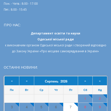
Пон. - Четв.: 8:00 - 17:00
Пят.: 8:00 - 15:45
ПРО НАС:
Департамент освіти та науки
Одеської міської ради
є виконавчим органом
Одеської міської ради
і створений відповідно
до
Закону України «Про місцеве самоврядування в Україні»
ОСТАННІ НОВИНИ:
«
«
»
»
Серпень 2026
Пн
Вт
Ср
Чт
Пт
Сб
Нд
1
2
3
4
5
6
7
8
9