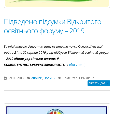
Підведено підсумки Відкритого
освітнього форуму – 2019
За ініціативою департаменту освіти та науки Одеської міської
ради з 21 по 22 серпня 2019 року відбувся Відкритий освітній форум
– 2019
«Нова українська школа: #
КОМПЕТЕНТНІСТЬ#КРЕАТИВ#КОРИСТЬ+»
(більше…)
до
29.08.2019
Анонси
,
Новини
Коментарі Вимкнено
Підведено
Читати далі...
підсумки
Відкритого
освітнього
форуму
–
2019