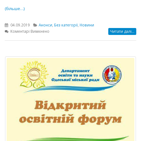
(більше…)
04.09.2019
Анонси
,
Без категорії
,
Новини
до
Коментарі Вимкнено
Читати далі...
ВЕБІНАР
за
темою
“Перехід
до
нового
навчального
року
в
програмі
“КУРС:
Школа”
(ІСУО)