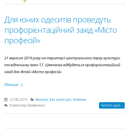
Для юних одеситів проведуть
профорієнтаційний захід «Місто
професій»
21 вересня 2019 року на території центрального парку культури
та відпочинку імені Т.Г. Шевченка відбудеться профорієнтаційний
захід для дітей «Місто професій»
(більше…)
23.08.2019
Анонси
,
Без категорії
,
Новини
до
Коментарі Вимкнено
Читати далі...
Для
юних
одеситів
проведуть