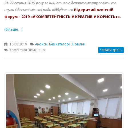
21-22 серпня 2019 року за ініціативою департаменту освіти та
науки Одеської міської ради відбудеться
Відкритий освітній
форум – 2019 «#КОМПЕТЕНТНІСТЬ # КРЕАТИВ # КОРИСТЬ+».
(більше…)
16.08.2019
Анонси
,
Без категорії
,
Новини
до
Коментарі Вимкнено
Читати далі...
Відкритий
освітній
форум
–
2019