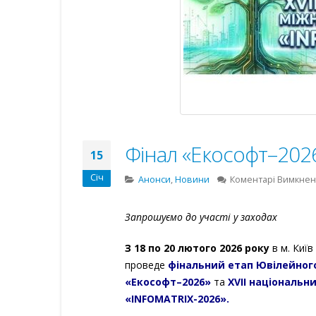
Фінал «Екософт–2026
15
Січ
Анонси
,
Новини
Коментарі Вимкне
Запрошуємо до участі у заходах
З 18 по 20 лютого 2026 року
в м. Київ
проведе
фінальний етап Ювілейного
«Екософт–2026»
та
ХVІІ національн
«INFOMATRIX-2026».