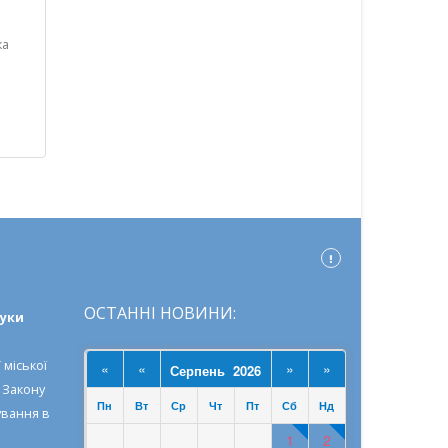
ка
ОСТАННІ НОВИНИ:
ауки
 міської
«
«
»
»
Серпень 2026
о
Закону
Пн
Вт
Ср
Чт
Пт
Сб
Нд
ування в
1
2