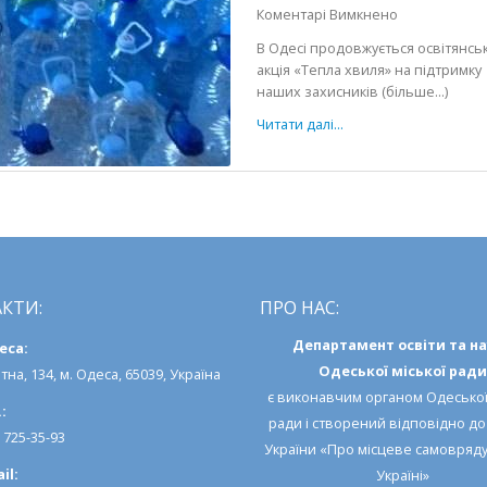
до
Коментарі Вимкнено
«Тепла
В Одесі продовжується освітянсь
хвиля»
акція «Тепла хвиля» на підтримку
на
наших захисників (більше…)
підтримку
Читати далі...
українських
захисників
КТИ:
ПРО НАС:
Департамент освіти та н
еса:
Одеської міської ради
тна, 134, м. Одеса, 65039, Україна
є виконавчим органом
Одеської
:
ради
і створений відповідно д
) 725-35-93
України «Про місцеве самовряд
il:
Україні»