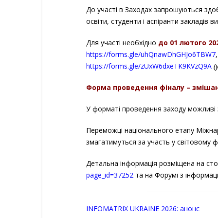
До участі в Заходах запрошуються здоб
освіти, студенти і аспіранти закладів
Для участі необхідно
до 01 лютого 20
https://forms.gle/uhQnawDhGHJo6TBW7
https://forms.gle/zUxW6dxeTK9KVzQ9A
(
Форма проведення фіналу – змішан
У форматі проведення заходу можливі 
Переможці національного етапу Міжна
змагатимуться за участь у світовому фі
Детальна інформація розміщена на сто
page_id=37252
та на Форумі з інформац
INFOMATRIX UKRAINE 2026: анонс