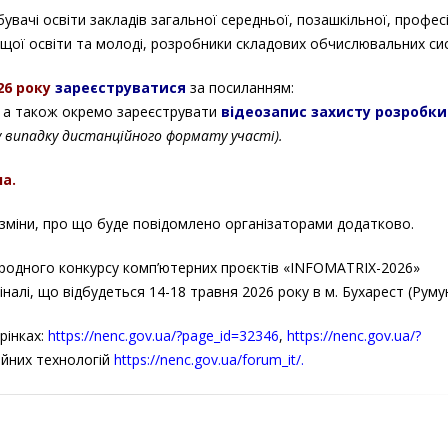
увачі освіти закладів загальної середньої, позашкільної, профес
 вищої освіти та молоді, розробники складових обчислювальних си
26 року
зареєструватися
за посиланням:
, а також окремо зареєструвати
відеозапис захисту розробки
у випадку дистанційного формату участі).
а.
зміни, про що буде повідомлено організаторами додатково.
родного конкурсу комп’ютерних проєктів «INFOMATRIX-2026»
налі, що відбудеться 14-18 травня 2026 року в м. Бухарест (Румун
рінках:
https://nenc.gov.ua/?page_id=32346
,
https://nenc.gov.ua/?
ійних технологій
https://nenc.gov.ua/forum_it/.