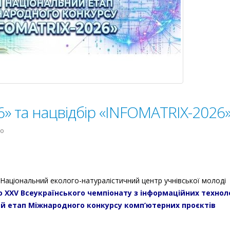
» та нацвідбір «INFOMATRIX-2026
до
но
Фінал
«Екософт–
2026»
та
 Національний еколого-натуралістичний центр учнівської молоді
нацвідбір
 XXV Всеукраїнського чемпіонату з інформаційних технол
«INFOMATRIX-
ий етап Міжнародного конкурсу комп’ютерних проєктів
2026»