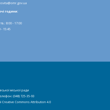
svita@omr.gov.ua
очi години:
тв.: 8:00 - 17:00
 - 15:45
еської міської ради
Телефон: (048) 725-35-93
ії
Creative Commons Attribution 4.0