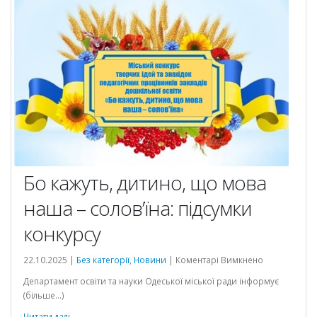
Бо кажуть, дитино, що мова
наша – солов’їна: підсумки
конкурсу
до
22.10.2025 |
Без категорії
,
Новини
|
Коментарі Вимкнено
Бо
Департамент освіти та науки Одеської міської ради інформує
кажуть,
(більше…)
дитино,
що
Читати далі...