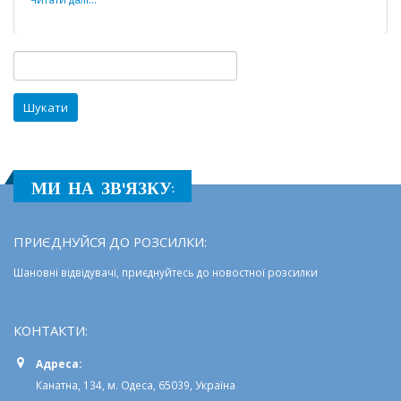
мова
наша
–
Пошук:
солов’їна:
підсумки
конкурсу
МИ НА ЗВ'ЯЗКУ:
ПРИЄДНУЙСЯ ДО РОЗСИЛКИ:
Шановні відвідувачі, приєднуйтесь до новостної розсилки
КОНТАКТИ:
Адреса:
Канатна, 134, м. Одеса, 65039, Україна