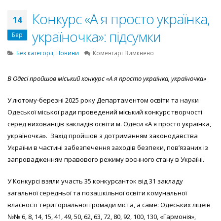
Конкурс «А я просто українка,
14
україночка»: підсумки
Бер
до
Без категорії
,
Новини
Коментарі Вимкнено
Конкурс
«А
В Одесі пройшов міський конкурс «А я просто українка, україночка»
я
просто
У лютому-березні 2025 року Департаментом освіти та науки
українка,
україночка»:
Одеської міської ради проведений міський конкурс творчості
підсумки
серед вихованців закладів освіти м. Одеси «А я просто українка,
україночка». Захід пройшов з дотриманням законодавства
України в частині забезпечення заходів безпеки, пов’язаних із
запровадженням правового режиму воєнного стану в Україні.
У Конкурсі взяли участь 35 конкурсанток від 31 закладу
загальної середньої та позашкільної освіти комунальної
власності територіальної громади міста, а саме: Одеських ліцеїв
№№ 6, 8, 14, 15, 41, 49, 50, 62, 63, 72, 80, 92, 100, 130, «Гармонія»,