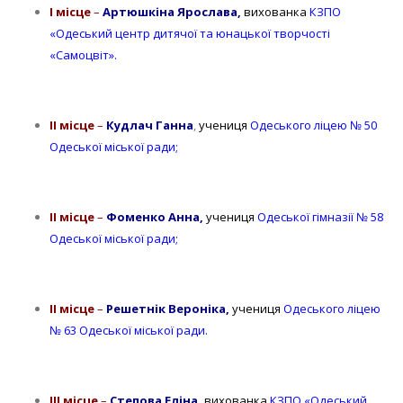
І місце
–
А
ртюшкіна Ярослава,
вихованка
КЗПО
«Одеський центр дитячої та юнацької творчості
«Самоцвіт».
ІІ місце
–
Кудлач Ганна
,
учениця
Одеського ліцею № 50
Одеської міської ради;
ІІ місце
–
Фоменко Анна,
учениця
Одеської гімназії № 58
Одеської міської ради;
ІІ місце
–
Решетнік Вероніка,
учениця
Одеського ліцею
№ 63 Одеської міської ради.
ІІІ місце
–
Степова Еліна,
вихованка
КЗПО «Одеський