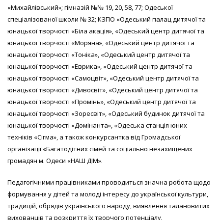
«Михайлівський»; гімназій №№ 19, 20, 58, 77; Одеської
спеціалізованої школи № 32; КЗПО «Одеський палац дитячої та
юнацької творчості «Біла акація», «Одеський центр дитячої та
юнацької творчості «Моряна», «Одеський центр дитячої та
юнацької творчості «Тоніка», «Одеський центр дитячої та
юнацької творчості «Еврика», «Одеський центр дитячої та
юнацької творчості «Самоцвіт», «Одеський центр дитячої та
юнацької творчості «Дивосвіт», «Одеський центр дитячої та
юнацької творчості «Промінь», «Одеський центр дитячої та
юнацької творчості «Зоресвіт», «Одеський будинок дитячої та
юнацької творчості «Домінанта», «Одеська станція юних
техніків «Сігма», а також конкурсантка від Громадської
організації «Багатодітних сімей та соціально незахищених
громадян м. Одеси «НАШ ДІМ».
Педагогічними працівниками проводиться значна робота щодо
формування у дітей та молоді інтересу до української культури,
традицій, обрядів українського народу, виявлення талановитих
вихованців та розкриття їх творчого потенціалу.