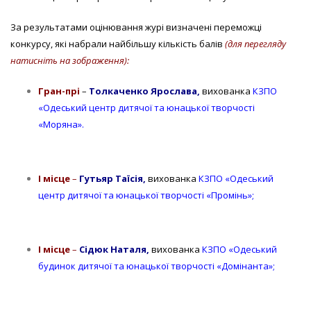
За результатами оцінювання журі визначені переможці
конкурсу, які набрали найбільшу кількість балів
(для перегляду
натисніть на зображення):
Гран-прі
–
Толкаченко Ярослава,
вихованка
КЗПО
«Одеський центр дитячої та юнацької творчості
«Моряна».
І місце
–
Гутьяр Таїсія,
вихованка
КЗПО «Одеський
центр дитячої та юнацької творчості «Промінь»;
І місце
–
Сідюк Наталя,
вихованка
КЗПО «Одеський
будинок дитячої та юнацької творчості «Домінанта»;