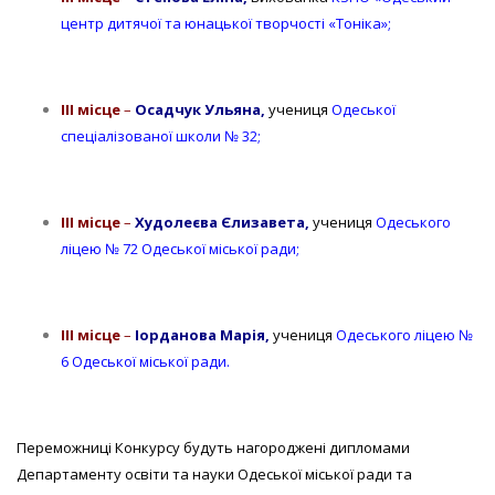
центр дитячої та юнацької творчості «Тоніка»;
ІІІ місце
–
Осадчук Ульяна,
учениця
Одеської
спеціалізованої школи № 32;
ІІІ місце
–
Худолеєва Єлизавета,
учениця
Одеського
ліцею № 72 Одеської міської ради;
ІІІ місце
–
Іорданова Марія,
учениця
Одеського ліцею №
6 Одеської міської ради.
Переможниці Конкурсу будуть нагороджені дипломами
Департаменту освіти та науки Одеської міської ради та