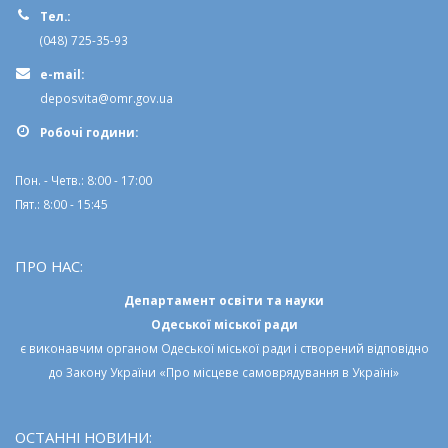
Тел.:
(048) 725-35-93
e-mail:
deposvita@omr.gov.ua
Робочi години:
Пон. - Четв.: 8:00 - 17:00
Пят.: 8:00 - 15:45
ПРО НАС:
Департамент освіти та науки
Одеської міської ради
є виконавчим органом
Одеської міської ради
і створений відповідно
до
Закону України «Про місцеве самоврядування в Україні»
ОСТАННІ НОВИНИ: