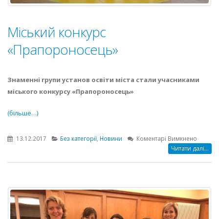
Міський конкурс
«Прапороносець»
Знаменні групи установ освіти міста стали учасниками
міського конкурсу «Прапороносець»
(більше…)
до
13.12.2017
Без категорії
,
Новини
Коментарі Вимкнено
Міськи
Читати далі...
конкур
«Прапо