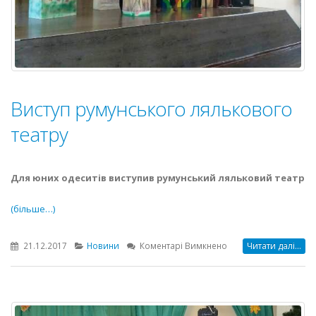
Виступ румунського лялькового
театру
Для юних одеситів виступив румунський ляльковий театр
(більше…)
до
21.12.2017
Новини
Коментарі Вимкнено
Читати далі...
Виступ
румунського
лялькового
театру