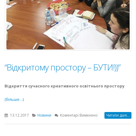
“Відкритому простору – БУТИ!))”
Відкриття сучасного креативного освітнього простору
(більше…)
до
13.12.2017
Новини
Коментарі Вимкнено
Читати далі...
“Відкритому
простору
–