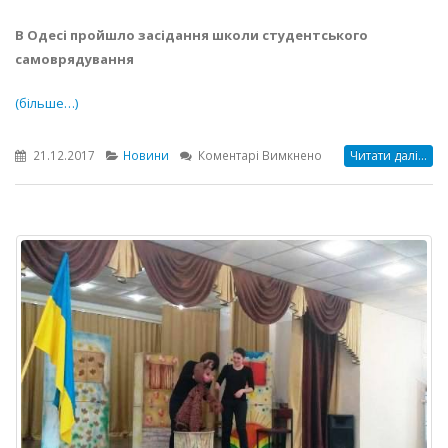
В Одесі пройшло засідання школи студентського
самоврядування
(більше…)
до
21.12.2017
Новини
Коментарі Вимкнено
Читати далі...
Школа
студентського
самоврядування