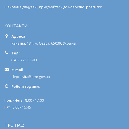
Шановні відвідувачі, приєднуйтесь до новостної розсилки
КОНТАКТИ:
Адреса:
Канатна, 134, м. Одеса, 65039, Україна
Тел.:
(048) 725-35-93
e-mail:
deposvita@omr.gov.ua
Робочi години:
Пон. - Четв.: 8:00 - 17:00
Пят.: 8:00 - 15:45
ПРО НАС: