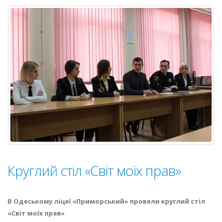
БУТИ!))”
Круглий стіл «Світ моїх прав»
В Одеському ліцеї «Приморський» провели круглий стіл
«Світ моїх прав»