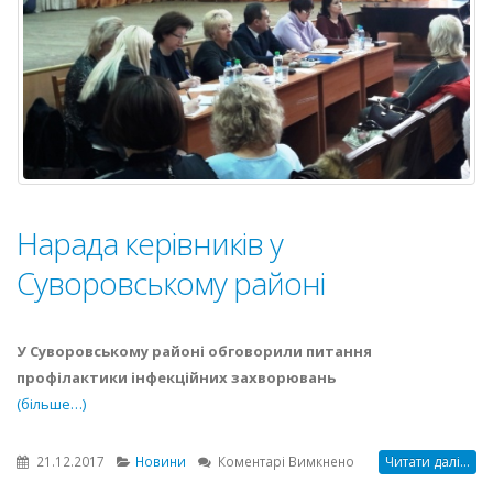
Нарада керівників у
Суворовському районі
У Суворовському районі обговорили питання
профілактики інфекційних захворювань
(більше…)
до
21.12.2017
Новини
Коментарі Вимкнено
Читати далі...
Нарада