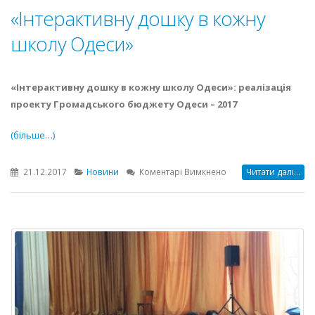
«Інтерактивну дошку в кожну
школу Одеси»
«Інтерактивну дошку в кожну школу Одеси»: реалізація
проекту Громадського бюджету Одеси – 2017
(більше…)
до
21.12.2017
Новини
Коментарі Вимкнено
Читати далі...
«Інтерактивну
дошку
в
кожну
школу
Одеси»