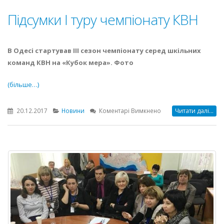
Підсумки І туру чемпіонату КВН
В Одесі стартував ІІІ сезон чемпіонату серед шкільних
команд КВН на «Кубок мера». Фото
(більше…)
до
20.12.2017
Новини
Коментарі Вимкнено
Читати далі...
Підсумки
І
туру
чемпіонату
КВН