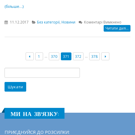
(більше…)
до
11.12.2017
Без категорії
,
Новини
Коментарі Вимкнено
Кругли
Читати далі...
стіл
«Інклюз
у
Регенсб
…
…
1
370
371
372
378
Пошук:
МИ НА ЗВ'ЯЗКУ:
ПРИЄДНУЙСЯ ДО РОЗСИЛКИ: