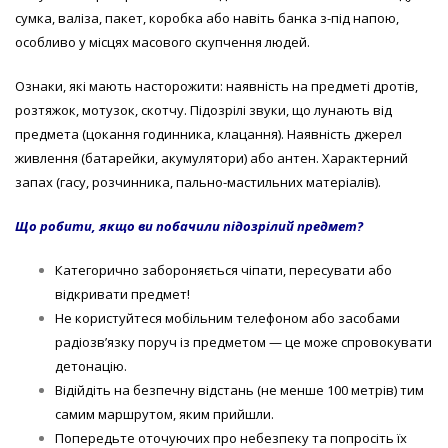
сумка, валіза, пакет, коробка або навіть банка з-під напою,
особливо у місцях масового скупчення людей.
Ознаки, які мають насторожити: наявність на предметі дротів,
розтяжок, мотузок, скотчу. Підозрілі звуки, що лунають від
предмета (цокання годинника, клацання). Наявність джерел
живлення (батарейки, акумулятори) або антен. Характерний
запах (гасу, розчинника, пально-мастильних матеріалів).
Що робити, якщо ви побачили підозрілий предмет?
Категорично забороняється чіпати, пересувати або
відкривати предмет!
Не користуйтеся мобільним телефоном або засобами
радіозв’язку поруч із предметом — це може спровокувати
детонацію.
Відійдіть на безпечну відстань (не менше 100 метрів) тим
самим маршрутом, яким прийшли.
Попередьте оточуючих про небезпеку та попросіть їх