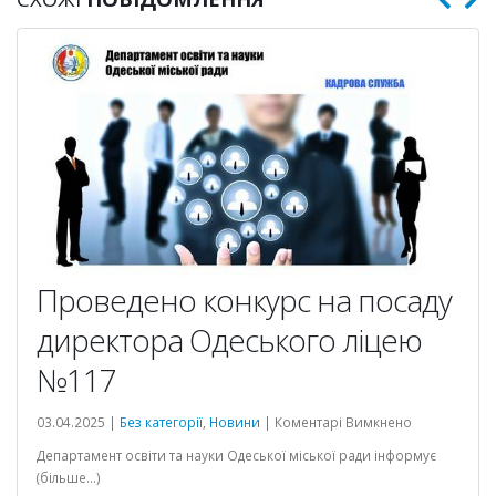
Проведено конкурс на посаду
директора Одеського ліцею
№117
до
03.04.2025 |
Без категорії
,
Новини
|
Коментарі Вимкнено
Проведено
Департамент освіти та науки Одеської міської ради інформує
конкурс
(більше…)
на