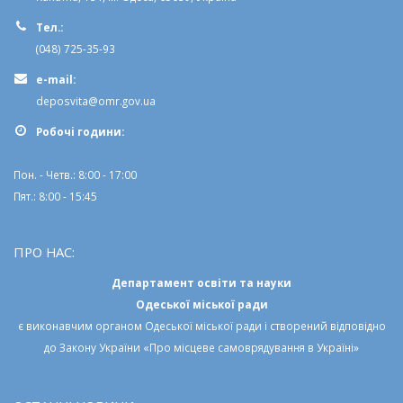
Тел.:
(048) 725-35-93
e-mail:
deposvita@omr.gov.ua
Робочi години:
Пон. - Четв.: 8:00 - 17:00
Пят.: 8:00 - 15:45
ПРО НАС:
Департамент освіти та науки
Одеської міської ради
є виконавчим органом
Одеської міської ради
і створений відповідно
до
Закону України «Про місцеве самоврядування в Україні»