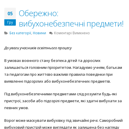
Обережно:
05
вибухонебезпечні предмети!
Гру
до
Без категорії
,
Новини
Коментарі Вимкнено
Обережно:
вибухонебезпечні
До уваги учасників освітнього процесу
предмети!
В умовах воєнного стану безпека дітей та дорослих
залишається головним пріоритетом. Нагадуємо учням, батькам
та педагогам про життєво важливі правила поведінки при
виявленні підозрілих або вибухонебезпечних предметів.
Під вибухонебезпечними предметами слід розуміти будь-які
пристрої, засоби або підозрілі предмети, які здатні вибухати за
певних умов.
Ворог може маскувати вибухівку під звичайні речі. Саморобний
вибуховий пристрій може виглядати як залишена без нагляду