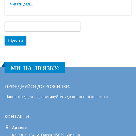
посаду
Читати далі...
директора
Одеського
ліцею
Пошук:
№117
МИ НА ЗВ'ЯЗКУ:
ПРИЄДНУЙСЯ ДО РОЗСИЛКИ:
Шановні відвідувачі, приєднуйтесь до новостної розсилки
КОНТАКТИ:
Адреса:
Канатна, 134, м. Одеса, 65039, Україна