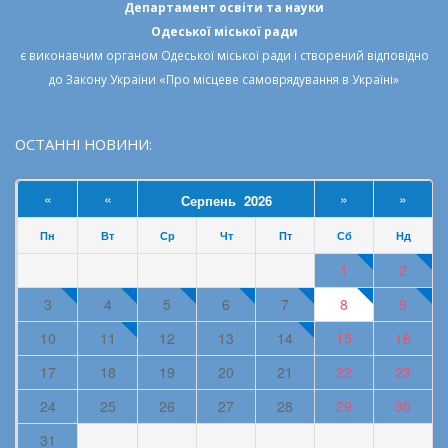
Департамент освіти та науки
Одеської міської ради
є виконавчим органом
Одеської міської ради
і створений відповідно
до
Закону України «Про місцеве самоврядування в Україні»
ОСТАННІ НОВИНИ:
«
«
»
»
Серпень 2026
Пн
Вт
Ср
Чт
Пт
Сб
Нд
1
2
3
4
5
6
7
8
9
10
11
12
13
14
15
16
17
18
19
20
21
22
23
24
25
26
27
28
29
30
31