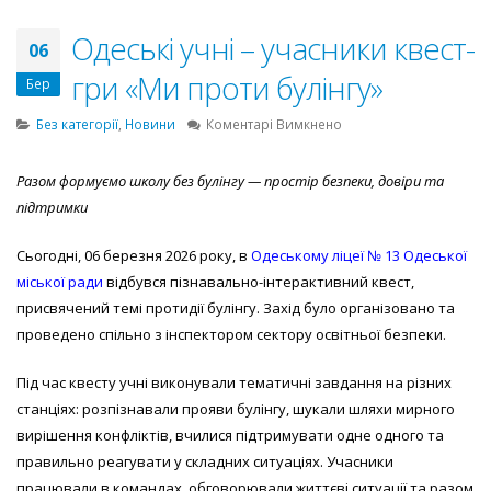
Одеські учні – учасники квест-
06
гри «Ми проти булінгу»
Бер
до
Без категорії
,
Новини
Коментарі Вимкнено
Одеські
учні
Разом формуємо школу без булінгу — простір безпеки, довіри та
–
підтримки
учасники
квест-
гри
Сьогодні, 06 березня 2026 року, в
Одеському ліцеї № 13 Одеської
«Ми
міської ради
відбувся пізнавально-інтерактивний квест,
проти
присвячений темі протидії булінгу. Захід було організовано та
булінгу»
проведено спільно з інспектором сектору освітньої безпеки.
Під час квесту учні виконували тематичні завдання на різних
станціях: розпізнавали прояви булінгу, шукали шляхи мирного
вирішення конфліктів, вчилися підтримувати одне одного та
правильно реагувати у складних ситуаціях. Учасники
працювали в командах, обговорювали життєві ситуації та разом