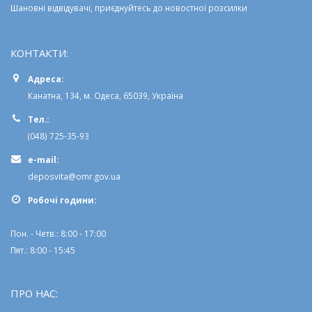
Шановні відвідувачі, приєднуйтесь до новостної розсилки
КОНТАКТИ:
Адреса:
Канатна, 134, м. Одеса, 65039, Україна
Тел.:
(048) 725-35-93
e-mail:
deposvita@omr.gov.ua
Робочi години:
Пон. - Четв.: 8:00 - 17:00
Пят.: 8:00 - 15:45
ПРО НАС: