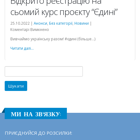
Відкрито реєстрацію на
сьомий курс проєкту “Єдині”
25.10.2022 |
Анонси
,
Без категорії
,
Новини
|
до
Коментарі Вимкнено
Відкрито
Вивчаймо українську разом! #єдині (більше…)
реєстрацію
на
Читати далі...
сьомий
курс
проєкту
Пошук:
“Єдині”
МИ НА ЗВ'ЯЗКУ:
ПРИЄДНУЙСЯ ДО РОЗСИЛКИ: