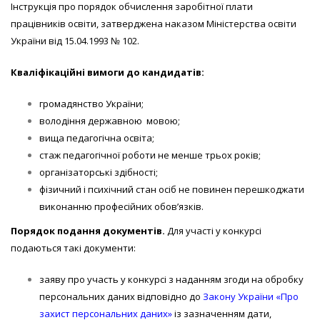
Інструкція про порядок обчислення заробітної плати
працівників освіти, затверджена наказом Міністерства освіти
України від 15.04.1993 № 102.
Кваліфікаційні вимоги до кандидатів:
громадянство України;
володіння державною мовою;
вища педагогічна освіта;
стаж педагогічної роботи не менше трьох років;
організаторські здібності;
фізичний і психічний стан осіб не повинен перешкоджати
виконанню професійних обов’язків.
Поряд
ок подання документів.
Для участі у конкурсі
подаються такі документи:
заяву про участь у конкурсі з наданням згоди на обробку
персональних даних відповідно до
Закону України «Про
захист персональних даних»
із зазначенням дати,