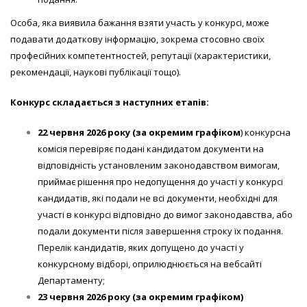
Особа, яка виявила бажання взяти участь у конкурсі, може
подавати додаткову інформацію, зокрема стосовно своїх
професійних компетентностей, репутації (характеристики,
рекомендації, наукові публікації тощо).
Конкурс складається з наступних етапів:
22 червня
202
6
року
(за окремим графіком
) конкурсна
комісія перевіряє подані кандидатом документи на
відповідність установленим законодавством вимогам,
приймає рішення про недопущення до участі у конкурсі
кандидатів, які подали не всі документи, необхідні для
участі в конкурсі відповідно до вимог законодавства, або
подали документи після завершення строку їх подання.
Перелік кандидатів, яких допущено до участі у
конкурсному відборі, оприлюднюється на вебсайті
Департаменту;
23 червня
202
6
року (за окремим графіком)