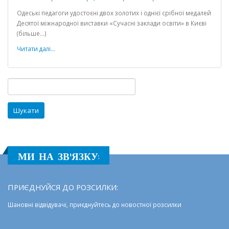
Здобутки
Одеські педагоги удостоєні двох золотих і однієї срібної медалей
одеських
Десятої міжнародної виставки «Сучасні заклади освіти» в Києві
педагогів
(більше…)
відзначені
на
Читати далі...
міжнародній
виставці
«Сучасні
Пошук:
заклади
освіти»
МИ НА ЗВ'ЯЗКУ:
ПРИЄДНУЙСЯ ДО РОЗСИЛКИ:
Шановні відвідувачі, приєднуйтесь до новостної розсилки