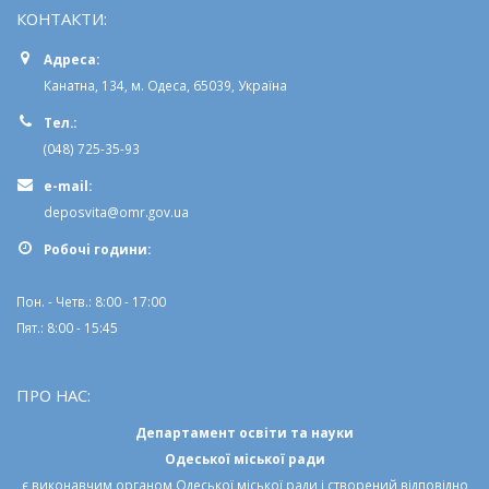
КОНТАКТИ:
Адреса:
Канатна, 134, м. Одеса, 65039, Україна
Тел.:
(048) 725-35-93
e-mail:
deposvita@omr.gov.ua
Робочi години:
Пон. - Четв.: 8:00 - 17:00
Пят.: 8:00 - 15:45
ПРО НАС:
Департамент освіти та науки
Одеської міської ради
є виконавчим органом
Одеської міської ради
і створений відповідно