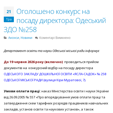
Оголошено конкурс на
21
посаду директора: Одеський
Тра
ЗДО №258
до
Анонси
,
Новини
Коментарі Вимкнено
Оголошено
конкурс
Департамент освіти та науки Одеської міської ради інформує
на
посаду
До
19 червня
202
6
року (включно)
проводиться прийом
директора:
Одеський
документів на конкурсний відбір на посаду директора
ЗДО
ОДЕСЬКОГО ЗАКЛАДУ ДОШКІЛЬНОЇ ОСВІТИ «ЯСЛА-САДОК» № 258
№258
ОДЕСЬКОЇ МІСЬКОЇ РАДИ
(вулиця Кіри Муратової, 7).
Умови оплати праці:
наказ Міністерства освіти і науки України
від 26.09.2005 № 557 «Про впорядкування умов оплати праці та
затвердження схем тарифних розрядів працівників навчальних
закладів, установ освіти та наукових установ», а також