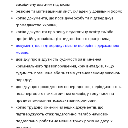
засвідчену власним підписом;
резюме та мотиваційний лист, складені у довільній формі;
копію документа, що посвідчує особу та підтверджує
громадянство України;
копію документа про вищу педагогічну освіту та/або
професійну кваліфікацію педагогічного працівника;
документ, що підтверджує вільне володіння державною
мовою;
довідку про відсутність судимості за вчинення
кримінального правопорушення, крім випадків, якщо
судимість погашена або знята в установленому законом
порядку;
довідку про проходження попереднього, періодичного та
позачергового психіатричних оглядів, у тому числі на
предмет вживання психоактивних речовин;
копію трудової книжки чи інших документів, що
підтверджують стаж педагогічної та/або науково-
педагогічної роботи не менше трьох років на дату їх
подання.