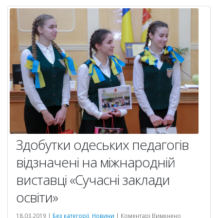
Здобутки одеських педагогів
відзначені на міжнародній
виставці «Сучасні заклади
освіти»
до
18.03.2019 |
Без категорії
,
Новини
|
Коментарі Вимкнено