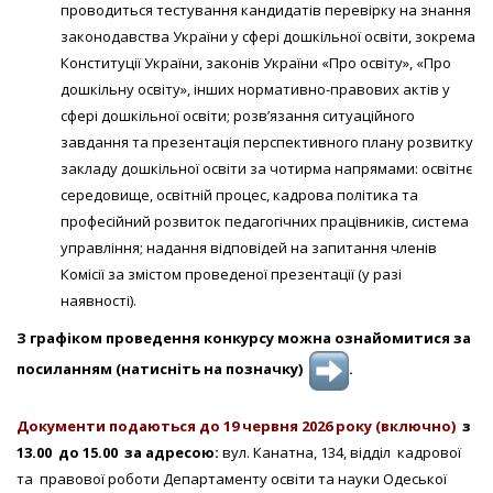
проводиться тестування кандидатів перевірку на знання
законодавства України у сфері дошкільної освіти, зокрема
Конституції України, законів України «Про освіту», «Про
дошкільну освіту», інших нормативно-правових актів у
сфері дошкільної освіти; розв’язання ситуаційного
завдання та презентація перспективного плану розвитку
закладу дошкільної освіти за чотирма напрямами: освітнє
середовище, освітній процес, кадрова політика та
професійний розвиток педагогічних працівників, система
управління; надання відповідей на запитання членів
Комісії за змістом проведеної презентації (у разі
наявності).
З графіком проведення конкурсу можна ознайомитися за
посиланням (натисніть на позначку)
.
Документи подаються до 19 червня 2026 року
(включно)
з
1
3
.00 до 1
5
.00 за адресою:
вул. Канатна, 134, відділ кадрової
та правової роботи Департаменту освіти та науки Одеської