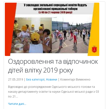
Оздоровлення та відпочинок
дітей влітку 2019 року
до
27.05.2019 |
Без категорії
,
Новини
|
Коментарі Вимкнено
Оздоровлен
Відповідно до розпорядження Одеського міського голови та
та
наказу департаменту освіти та науки Одеської міської ради з 03
відпочинок
по 21...
дітей
влітку
Читати далі...
2019