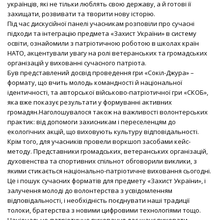
українців, які не тільки люблять свою державу, а й готові її
захищати, розвивати та творити нову історію.
Під час дискусійної панелі учасникам розповіли про сучасні
підходи та інтеграцію предмета «Захист України» в систему
освіти, ознайомили з патріотичною роботою в школах країн
НАТО, акцентували увагу на ролі ветеранських та громадських
організацій у вихованні сучасного патріота.
Був представлений досвід проведення гри «Сокіл-Джура» –
формату, що вчить молодь командності й національної
ідентичності, та авторської військово-патріотичної гри «СКОБ»,
яка вже показує результати у формуванні активних
громадян.
Наголошувалося також на важливості волонтерських
практик: від допомоги захисникам і переселенцям до
екологічних акцій, що виховують культуру відповідальності.
Крім того, для учасників провели воркшоп засобами кейс-
методу.
Представники громадських, ветеранських організацій,
духовенства та спортивних спільнот обговорили виклики, з
якими стикається національно-патріотичне виховання сьогодні.
Це і пошук сучасних форматів для предмету «Захист України», і
залучення молоді до волонтерства з усвідомленням
відповідальності, і необхідність поєднувати наші традиції
толоки, братерства з новими цифровими технологіями тощо.
Національно-патріотичне виховання дає шанс виховати