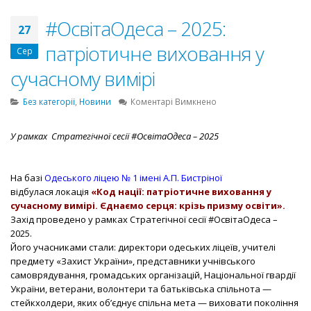
#ОсвітаОдеса – 2025:
27
патріотичне виховання у
Сер
сучасному вимірі
до
Без категорії
,
Новини
Коментарі Вимкнено
#ОсвітаОдеса
–
У рамках Стратегічної сесії #ОсвітаОдеса – 2025
2025:
патріотичне
виховання
На базі
Одеського ліцею № 1 імені А.П. Бистріної
у
відбулася локація
«Код нації: патріотичне виховання у
сучасному
сучасному вимірі. Єднаємо серця: крізь призму освіти».
вимірі
Захід проведено у рамках Стратегічної сесії #ОсвітаОдеса –
2025.
Його учасниками стали: директори одеських ліцеїв, учителі
предмету «Захист України», представники учнівського
самоврядування, громадських організацій, Національної гвардії
України, ветерани, волонтери та батьківська спільнота —
стейкхолдери, яких об’єднує спільна мета — виховати покоління