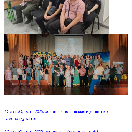
#ОсвітаОдеса – 2025: розвиток позашкілля й учнівського
самоврядування
#ОсвітаОдеса – 2025: здоров’я та безпека в освіті