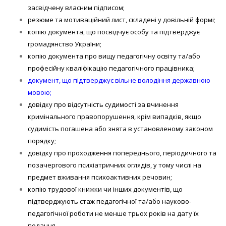
засвідчену власним підписом;
резюме та мотиваційний лист, складені у довільній формі;
копію документа, що посвідчує особу та підтверджує
громадянство України;
копію документа про вищу педагогічну освіту та/або
професійну кваліфікацію педагогічного працівника;
документ, що підтверджує вільне володіння державною
мовою;
довідку про відсутність судимості за вчинення
кримінального правопорушення, крім випадків, якщо
судимість погашена або знята в установленому законом
порядку;
довідку про проходження попереднього, періодичного та
позачергового психіатричних оглядів, у тому числі на
предмет вживання психоактивних речовин;
копію трудової книжки чи інших документів, що
підтверджують стаж педагогічної та/або науково-
педагогічної роботи не менше трьох років на дату їх
подання.