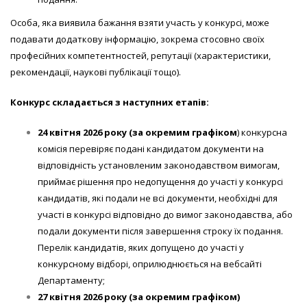
Особа, яка виявила бажання взяти участь у конкурсі, може
подавати додаткову інформацію, зокрема стосовно своїх
професійних компетентностей, репутації (характеристики,
рекомендації, наукові публікації тощо).
Конкурс складається з наступних етапів:
24 квітня
202
6
року
(за окремим графіком
) конкурсна
комісія перевіряє подані кандидатом документи на
відповідність установленим законодавством вимогам,
приймає рішення про недопущення до участі у конкурсі
кандидатів, які подали не всі документи, необхідні для
участі в конкурсі відповідно до вимог законодавства, або
подали документи після завершення строку їх подання.
Перелік кандидатів, яких допущено до участі у
конкурсному відборі, оприлюднюється на вебсайті
Департаменту;
27 квітня
202
6
року (за окремим графіком)