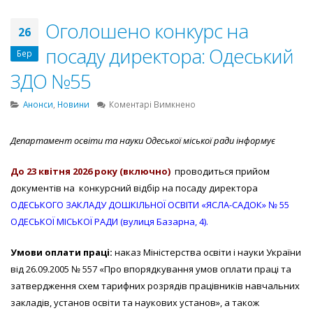
Оголошено конкурс на
26
посаду директора: Одеський
Бер
ЗДО №55
до
Анонси
,
Новини
Коментарі Вимкнено
Оголошено
конкурс
Департамент освіти та науки Одеської міської ради інформує
на
посаду
До
23 квітня
202
6
року (включно)
проводиться прийом
директора:
Одеський
документів на конкурсний відбір на посаду директора
ЗДО
ОДЕСЬКОГО ЗАКЛАДУ ДОШКІЛЬНОЇ ОСВІТИ «ЯСЛА-САДОК» № 55
№55
ОДЕСЬКОЇ МІСЬКОЇ РАДИ (вулиця Базарна, 4).
Умови оплати праці:
наказ Міністерства освіти і науки України
від 26.09.2005 № 557 «Про впорядкування умов оплати праці та
затвердження схем тарифних розрядів працівників навчальних
закладів, установ освіти та наукових установ», а також