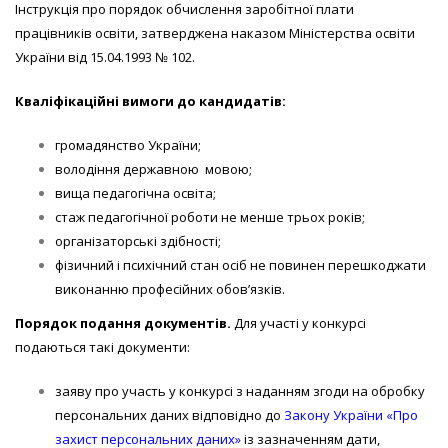
Інструкція про порядок обчислення заробітної плати
працівників освіти, затверджена наказом Міністерства освіти
України від 15.04.1993 № 102.
Кваліфікаційні вимоги до кандидатів:
громадянство України;
володіння державною мовою;
вища педагогічна освіта;
стаж педагогічної роботи не менше трьох років;
організаторські здібності;
фізичний і психічний стан осіб не повинен перешкоджати
виконанню професійних обов’язків.
Поряд
ок подання документів.
Для участі у конкурсі
подаються такі документи:
заяву про участь у конкурсі з наданням згоди на обробку
персональних даних відповідно до
Закону України «Про
захист персональних даних»
із зазначенням дати,