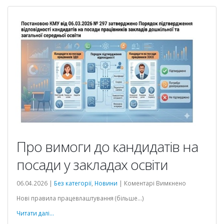
Про вимоги до кандидатів на
посади у закладах освіти
до
06.04.2026 |
Без категорії
,
Новини
|
Коментарі Вимкнено
Про
Нові правила працевлаштування (більше…)
вимоги
до
Читати далі...
кандидатів