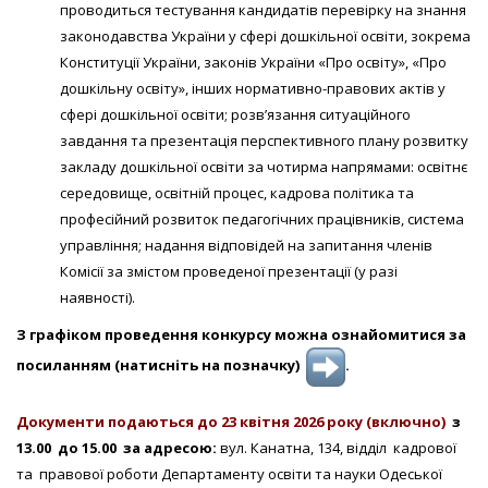
проводиться тестування кандидатів перевірку на знання
законодавства України у сфері дошкільної освіти, зокрема
Конституції України, законів України «Про освіту», «Про
дошкільну освіту», інших нормативно-правових актів у
сфері дошкільної освіти; розв’язання ситуаційного
завдання та презентація перспективного плану розвитку
закладу дошкільної освіти за чотирма напрямами: освітнє
середовище, освітній процес, кадрова політика та
професійний розвиток педагогічних працівників, система
управління; надання відповідей на запитання членів
Комісії за змістом проведеної презентації (у разі
наявності).
З графіком проведення конкурсу можна ознайомитися за
посиланням (натисніть на позначку)
.
Документи подаються до 23 квітня 2026 року
(включно)
з
1
3
.00 до 1
5
.00 за адресою:
вул. Канатна, 134, відділ кадрової
та правової роботи Департаменту освіти та науки Одеської