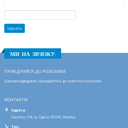
на
посади
Пошук:
у
закладах
освіти
МИ НА ЗВ'ЯЗКУ:
ПРИЄДНУЙСЯ ДО РОЗСИЛКИ:
Шановні відвідувачі, приєднуйтесь до новостної розсилки
КОНТАКТИ:
Адреса:
Канатна, 134, м. Одеса, 65039, Україна
Тел.: