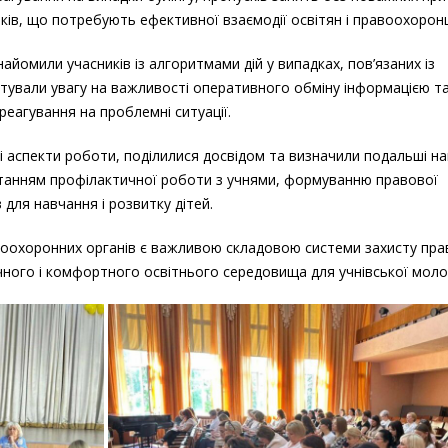
ів, що потребують ефективної взаємодії освітян і правоохоронц
йомили учасників із алгоритмами дій у випадках, пов’язаних із
ентували увагу на важливості оперативного обміну інформацією т
реагування на проблемні ситуації.
і аспекти роботи, поділилися досвідом та визначили подальші н
питанням профілактичної роботи з учнями, формуванню правової
для навчання і розвитку дітей.
авоохоронних органів є важливою складовою системи захисту пра
ного і комфортного освітнього середовища для учнівської молод