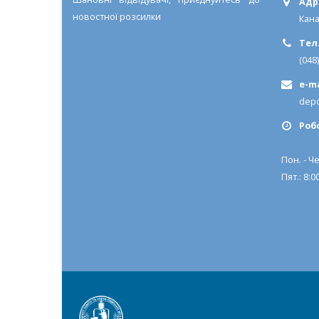
Адр
новостної розсилки
Кана
Тел.
(048
e-ma
depo
Роб
Пон. - Че
Пят.: 8:00