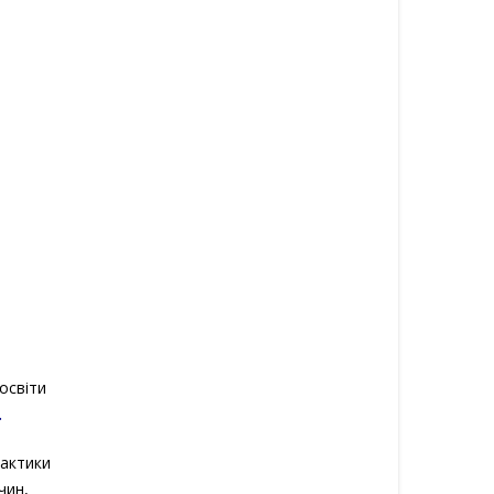
 освіти
.
лактики
чин,