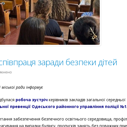
 співпраця заради безпеки дітей
до
мкнено
Освітяни
та
міської ради інформує
поліція:
співпраця
ідбулася
робоча зустріч
керівників закладів загальної середньої
заради
ої превенції Одеського районного управління поліції №1
безпеки
дітей
питання забезпечення безпечного освітнього середовища, профі
агування на випадки булінгу, пропусків занять без поважних при