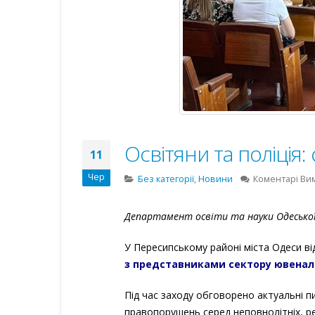
Освітяни та поліція:
11
Чер
Без категорії
,
Новини
Коментарі Ви
Департамент освіти та науки Одеської 
У Пересипському районі міста Одеси в
з представниками сектору ювенальн
Під час заходу обговорено актуальні 
правопорушень серед неповнолітніх, ре