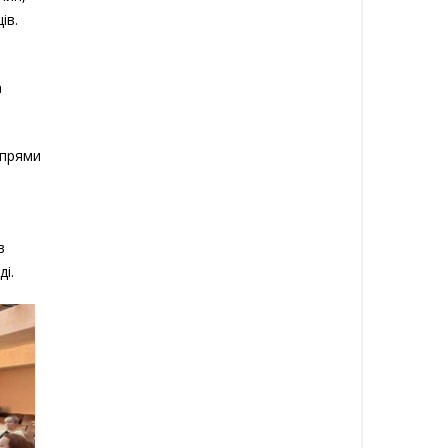
ів.
а
апрями
в
і.