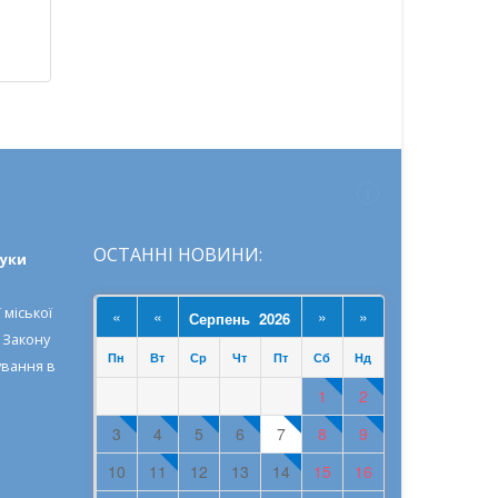
ОСТАННІ НОВИНИ:
ауки
 міської
«
«
»
»
Серпень 2026
о
Закону
Пн
Вт
Ср
Чт
Пт
Сб
Нд
ування в
1
2
3
4
5
6
7
8
9
10
11
12
13
14
15
16