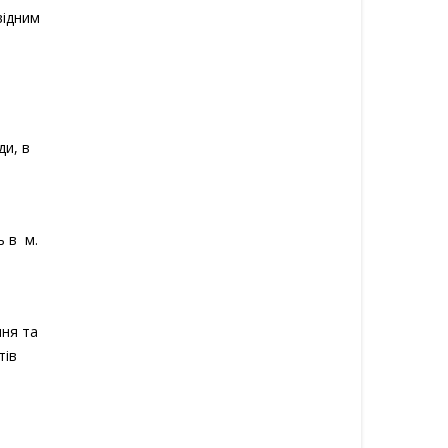
відним
ди, в
ь в м.
ння та
тів