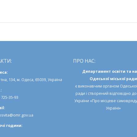
осінні
свята
«Барви
золотої
осені»
КТИ:
ПРО НАС:
Департамент освіти та н
еса:
Одеської міської ради
тна, 134, м. Одеса, 65039, Україна
є виконавчим органом
Одеської
:
ради
і створений відповідно д
) 725-35-93
України «Про місцеве самовряд
il:
Україні»
svita@omr.gov.ua
очi години: