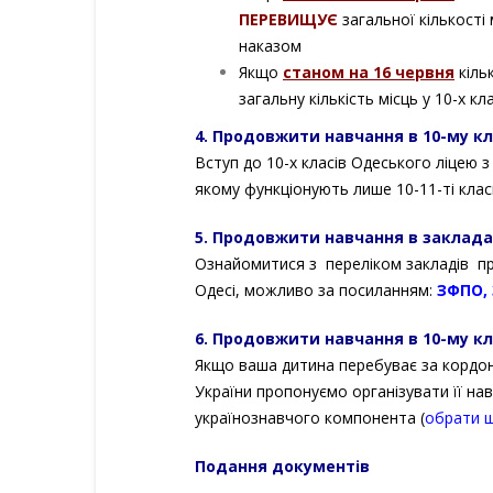
ПЕРЕВИЩУЄ
загальної кількості 
наказом
Якщо
станом на 16 червня
кіль
загальну кількість місць у 10-х к
4. Продовжити навчання в 10-му кл
Вступ до 10-х класів Одеського ліцею 
якому функціонують лише 10-11-ті клас
5. Продовжити навчання в заклада
Ознайомитися з переліком закладів про
Одесі, можливо за посиланням:
ЗФПО
,
6. Продовжити навчання в 10-му к
Якщо ваша дитина перебуває за кордоно
України пропонуємо організувати її на
українознавчого компонента (
обрати ш
Подання документів