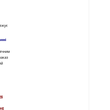
овжує
анні
мічним
наказ
ий
26
НЕ