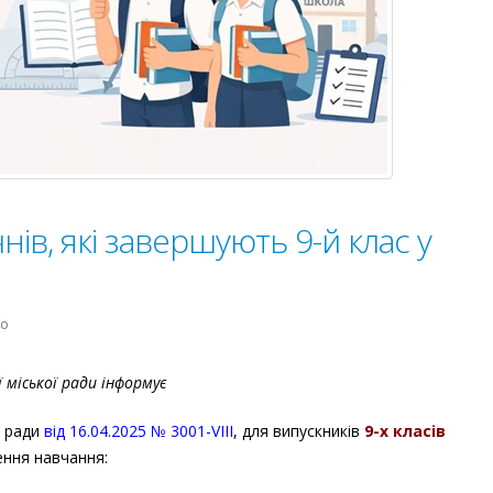
нів, які завершують 9-й клас у
до
но
Освітні
шляхи
міської ради інформує
для
учнів,
ї ради
від 16.04.2025 № 3001-VIII
, для випускників
9-х класів
які
ення навчання:
завершують
9-