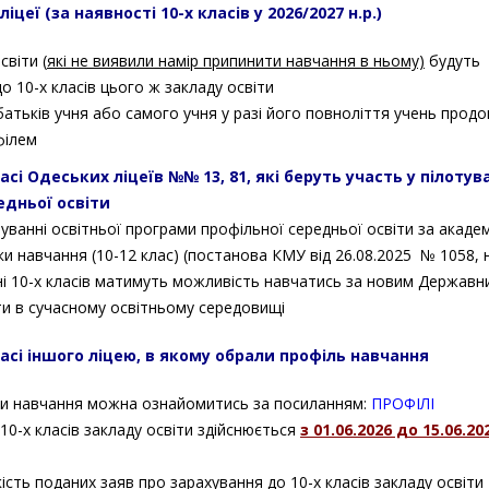
цеї (за наявності 10-х класів у 2026/2027 н.р.)
й
клас
світи (
які не виявили намір припинити навчання в ньому)
будуть
у
о 10-х класів цього ж закладу освіти
2025/2026
батьків учня або самого учня у разі його повноліття учень прод
н.
філем
р.
і Одеських ліцеїв №№ 13, 81, які беруть участь у пілотув
едньої освіти
туванні освітньої програми профільної середньої освіти за акаде
и навчання (10-12 клас) (постанова КМУ від 26.08.2025 № 1058, 
ні 10-х класів матимуть можливість навчатись за новим Державн
ти в сучасному освітньому середовищі
асі іншого ліцею, в якому обрали профіль навчання
ями навчання можна ознайомитись за посиланням:
ПРОФІЛІ
10-х класів закладу освіти здійснюється
з 01.06.2026 до 15.06.20
кість поданих заяв про зарахування до 10-х класів закладу освіти