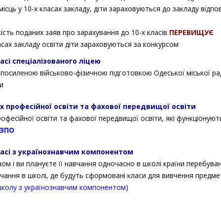
місць у 10-х класах закладу, діти зараховуються до закладу відпо
кість поданих заяв про зарахування до 10-х класів
ПЕРЕВИЩУЄ
ласах закладу освіти діти зараховуються за конкурсом
асі спеціалізованого ліцею
з посиленою військово-фізичною підготовкою Одеської міської ра
и
х професійної освіти та фахової передвищої освіти
фесійної освіти та фахової передвищої освіти, які функціонуют
ЗПО
ласі з українознавчим компонентом
м і ви плануєте її навчання одночасно в школі країни перебува
вчання в школі, де будуть сформовані класи для вивчення предме
колу з українознавчим компонентом
)