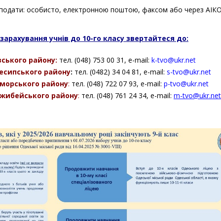
 подати:
особисто, електронною поштою, факсом або через АІК
зарахування учнів до 10-го класу звертайтеся до:
вського району:
тел. (048) 753 00 31, е-mail:
k-tvo@ukr.net
есипського району
:
тел. (0482) 34 04 81, е-mail:
s-tvo@ukr.net
морського району
:
тел. (048) 722 07 93, е-mail:
р
-tvo@ukr.net
жибейського району
:
тел. (048) 761 24 34, е-mail:
m-tvo@ukr.net