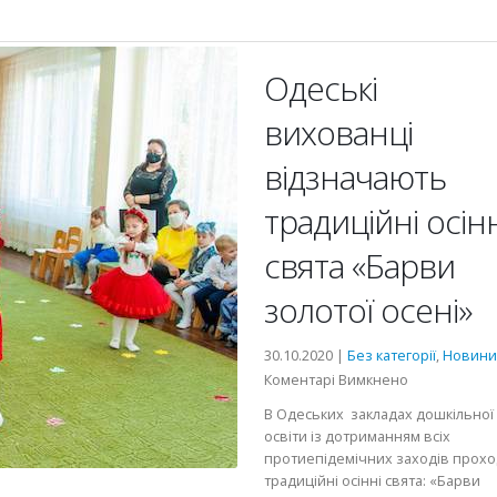
Одеські
вихованці
відзначають
традиційні осінн
свята «Барви
золотої осені»
30.10.2020 |
Без категорії
,
Новини
до
Коментарі Вимкнено
Одеські
В Одеських закладах дошкільної
вихованці
освіти із дотриманням всіх
відзначають
протиепідемічних заходів прохо
традиційні
традиційні осінні свята: «Барви