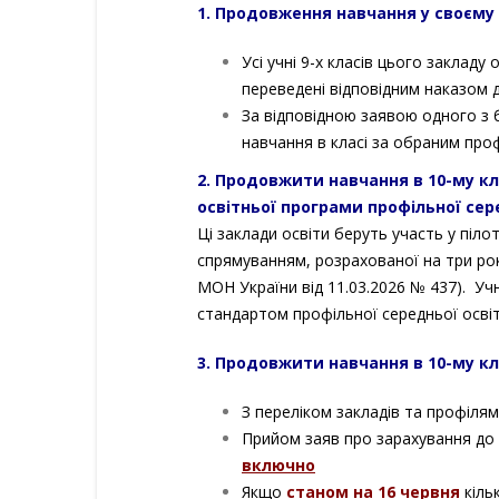
1. Продовження навчання у своєму лі
Усі учні 9-х класів цього закладу о
переведені відповідним наказом д
За відповідною заявою одного з 
навчання в класі за обраним про
2.
Продовжити навчання в 10-му клас
освітньої програми профільної сер
Ці заклади освіти беруть участь у піло
спрямуванням, розрахованої на три рок
МОН України від 11.03.2026 № 437). Уч
стандартом профільної середньої осві
3. Продовжити навчання в 10-му кл
З переліком закладів та профіл
Прийом заяв про зарахування до 
включно
Якщо
станом на 16 червня
кіль