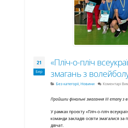
«Пліч-о-пліч всеукраїн
21
змагань з волейбол
Бер
Без категорії
,
Новини
Коментарі Ви
Пройшли фінальні змагання ІІІ етапу з 
У рамках проєкту «Пліч-о-пліч всеукраїн
команди закладів освіти змагалися за п
дівчат.