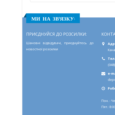
МИ НА ЗВ'ЯЗКУ:
ПРИЄДНУЙСЯ ДО РОЗСИЛКИ:
КОНТА
Шановні відвідувачі, приєднуйтесь до
Адр
новостної розсилки
Кана
Тел.
(048
e-ma
depo
Роб
Пон. - Че
Пят.: 8:00