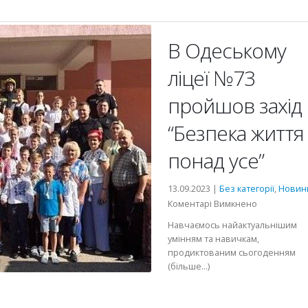
В Одеському
ліцеї №73
пройшов захід
“Безпека життя
понад усе”
13.09.2023 |
Без категорії
,
Новин
до
Коментарі Вимкнено
В
Навчаємось найактуальнішим
Одеському
умінням та навичкам,
ліцеї
продиктованим сьогоденням
№73
(більше…)
пройшов
захід