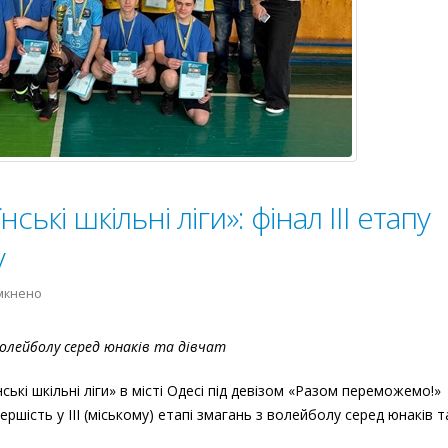
ські шкільні ліги»: фінал ІІІ етапу
у
до
мкнено
«Пліч-
о-
волейболу серед юнаків та дівчат
пліч
всеукраїнські
ські шкільні ліги» в місті Одесі під девізом «Разом переможемо!»
шкільні
ершість у IIІ (міському) етапі змагань з волейболу серед юнаків т
ліги»:
фінал