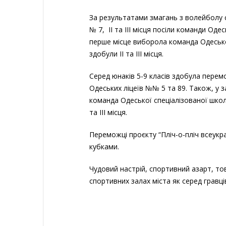
За результатами змагань з волейболу с
№ 7, II та III місця посіли команди Оде
перше місце виборола команда Одеської
здобули II та III місця.
Серед юнаків 5-9 класів здобула перемог
Одеських ліцеїв №№ 5 та 89. Також, у з
команда Одеської спеціалізованої школ
та III місця.
Переможці проєкту “Пліч-о-пліч всеукраї
кубками.
Чудовий настрій, спортивний азарт, то
спортивних залах міста як серед гравці