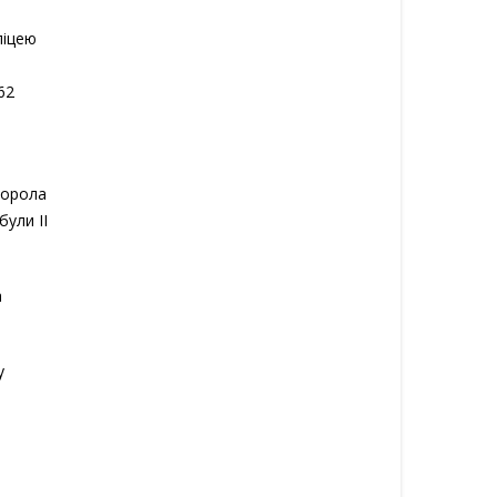
ліцею
в
62
иборола
ули II
а
у