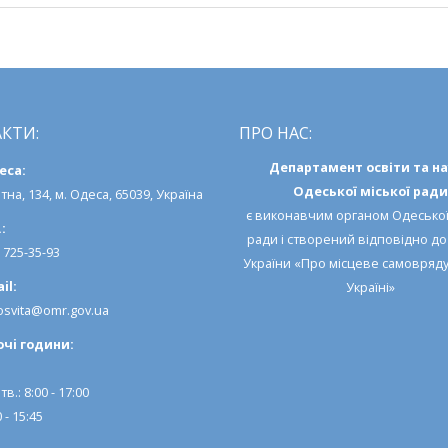
“Безпека
життя
–
понад
усе”
КТИ:
ПРО НАС:
Департамент освіти та н
еса:
Одеської міської ради
тна, 134, м. Одеса, 65039, Україна
є виконавчим органом
Одеської
:
ради
і створений відповідно д
) 725-35-93
України «Про місцеве самовряд
il:
Україні»
svita@omr.gov.ua
очi години:
тв.: 8:00 - 17:00
 - 15:45