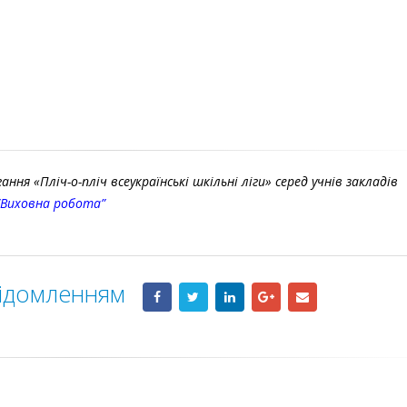
ання «Пліч-о-пліч всеукраїнські шкільні ліги» серед учнів закладів
“Виховна робота”
відомленням