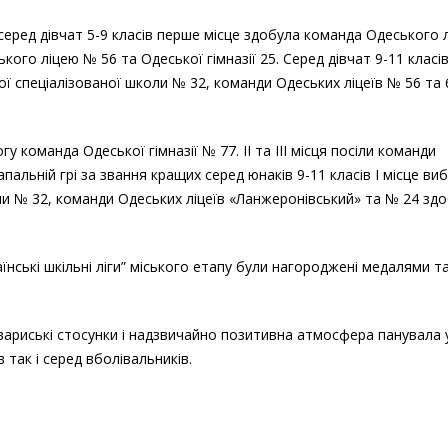
ІІІ
еред дівчат 5-9 класів перше місце здобула команда Одеського 
етапу
ського ліцею № 56 та Одеської гімназії 25. Серед дівчат 9-11 класі
змагань
 спеціалізованої школи № 32, команди Одеських ліцеїв № 56 та 
з
волейболу
у команда Одеської гімназії № 77. II та III місця посіли команди
апальній грі за звання кращих серед юнаків 9-11 класів І місце в
и № 32, команди Одеських ліцеїв «Ланжеронівський» та № 24 здоб
нські шкільні ліги”
міського етапу були нагороджені медалями т
вариські стосунки і надзвичайно позитивна атмосфера панувала 
в так і серед вболівальників.