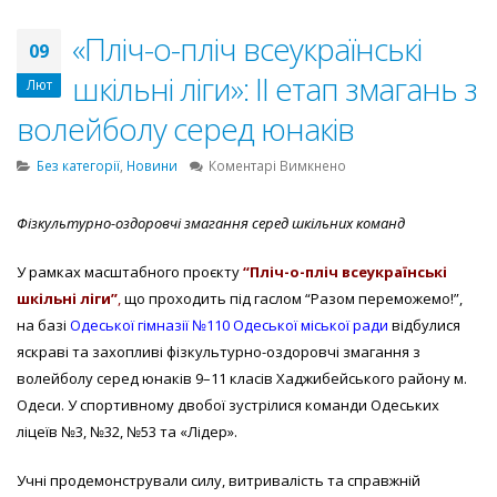
«Пліч-о-пліч всеукраїнські
09
шкільні ліги»: IІ етап змагань з
Лют
волейболу серед юнаків
до
Без категорії
,
Новини
Коментарі Вимкнено
«Пліч-
о-
Фізкультурно-оздоровч
і
змагання серед шкільних команд
пліч
всеукраїнські
У рамках масштабного проєкту
“Пліч-о-пліч всеукраїнські
шкільні
ліги»:
шкільні ліги”
,
що проходить під гаслом “Разом переможемо!”,
IІ
на базі
Одеської гімназії №110 Одеської міської ради
відбулися
етап
яскраві та захопливі фізкультурно-оздоровчі змагання з
змагань
волейболу серед юнаків 9–11 класів Хаджибейського району м.
з
Одеси. У спортивному двобої зустрілися команди Одеських
волейболу
серед
ліцеїв №3, №32, №53 та «Лідер».
юнаків
Учні продемонстрували силу, витривалість та справжній