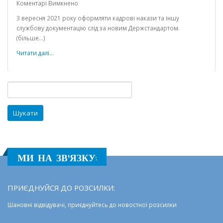
до
Коментарі Вимкнено
Щодо
З вересня 2021 року оформляти кадрові накази та іншу
оформлення
службову документацію слід за новим Держстандартом.
документації
(більше…)
в
закладах
Читати далі...
та
установах
Пошук:
МИ НА ЗВ'ЯЗКУ:
ПРИЄДНУЙСЯ ДО РОЗСИЛКИ:
Шановні відвідувачі, приєднуйтесь до новостної розсилки