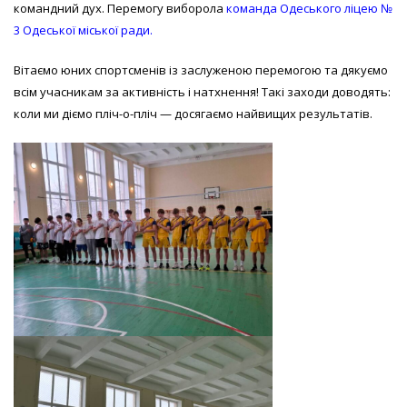
командний дух. Перемогу виборола
команда Одеського ліцею №
3 Одеської міської ради.
Вітаємо юних спортсменів із заслуженою перемогою та дякуємо
всім учасникам за активність і натхнення! Такі заходи доводять:
коли ми діємо пліч-о-пліч — досягаємо найвищих результатів.