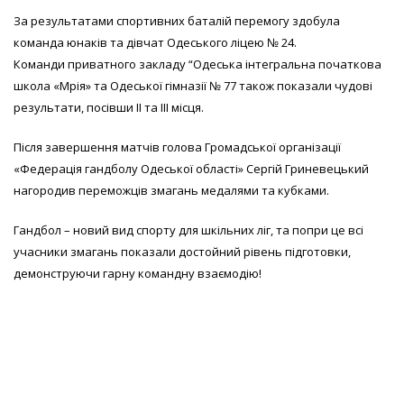
За результатами спортивних баталій перемогу здобула
команда юнаків та дівчат Одеського ліцею № 24.
Команди приватного закладу “Одеська інтегральна початкова
школа «Мрія» та Одеської гімназії № 77 також показали чудові
результати, посівши II та III місця.
Після завершення матчів голова Громадської організації
«Федерація гандболу Одеської області» Сергій Гриневецький
нагородив переможців змагань медалями та кубками.
Гандбол – новий вид спорту для шкільних ліг, та попри це всі
учасники змагань показали достойний рівень підготовки,
демонструючи гарну командну взаємодію!