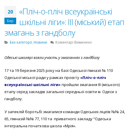
«Пліч-о-пліч всеукраїнські
20
шкільні ліги»: ІІІ (міський) етап
Бер
змагань з гандболу
до
Без категорії
,
Новини
Коментарі Вимкнено
«Пліч-
о-
Одеські школярі взяли участь у змаганнях з
гандболу
пліч
всеукраїнські
17 та 19 березня 2025 року на базі Одеської гімназії № 110
шкільні
ліги»:
Одеської міської ради у рамках проєкту
«Пліч-о-пліч
ІІІ
всеукраїнські шкільні ліги»
пройшли змагання IIІ (міського)
(міський)
етапу серед закладів загальної середньої освіти м. Одеси з
етап
гандболу.
змагань
з
У запеклій боротьбі змагалися команди Одеських ліцеїв №№ 24,
гандболу
65, гімназій №№ 77, 110 та приватного закладу “Одеська
інтегральна початкова школа «Мрія».