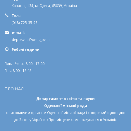
Канатна, 134, м. Одеса, 65039, Україна
Тел.:
(048) 725-35-93
e-mail:
deposvita@omr.gov.ua
Робочi години:
Пон. - Четв.: 8:00 - 17:00
Пят.: 8:00 - 15:45
ПРО НАС:
Департамент освіти та науки
Одеської міської ради
є виконавчим органом
Одеської міської ради
і створений відповідно
до
Закону України «Про місцеве самоврядування в Україні»