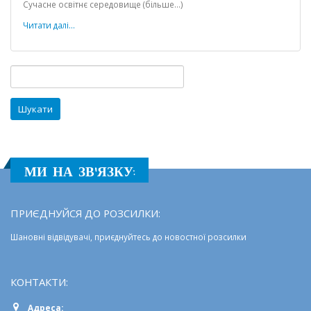
Сучасне освітнє середовище (більше…)
ліцей
№117
Читати далі...
отримав
сучасне
обладнання
Пошук:
до
нового
навчального
року
МИ НА ЗВ'ЯЗКУ:
ПРИЄДНУЙСЯ ДО РОЗСИЛКИ:
Шановні відвідувачі, приєднуйтесь до новостної розсилки
КОНТАКТИ:
Адреса: