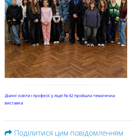
Діалог освіти і професії: у ліцеї № 62 пройшла тематична
виставка
Поділитися цим повідомленням