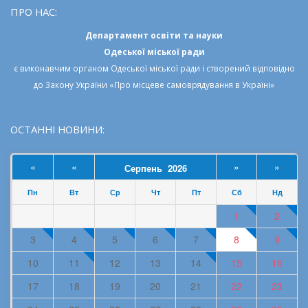
ПРО НАС:
Департамент освіти та науки
Одеської міської ради
є виконавчим органом
Одеської міської ради
і створений відповідно
до
Закону України «Про місцеве самоврядування в Україні»
ОСТАННІ НОВИНИ:
«
«
»
»
Серпень 2026
Пн
Вт
Ср
Чт
Пт
Сб
Нд
1
2
3
4
5
6
7
8
9
10
11
12
13
14
15
16
17
18
19
20
21
22
23