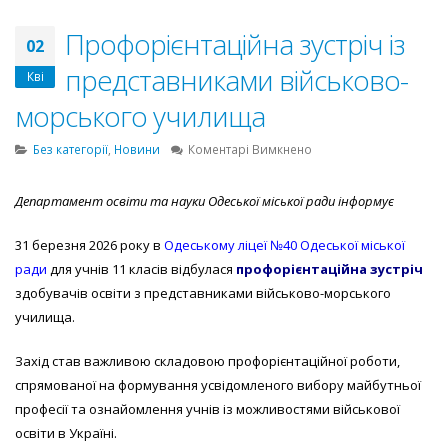
Профорієнтаційна зустріч із
02
представниками військово-
Кві
морського училища
до
Без категорії
,
Новини
Коментарі Вимкнено
Профорієнтаційна
зустріч
Департамент освіти та науки Одеської міської ради інформує
із
представниками
31 березня 2026 року в
Одеському ліцеї №40 Одеської міської
військово-
морського
ради
для учнів 11 класів відбулася
профорієнтаційна зустріч
училища
здобувачів освіти з представниками військово-морського
училища.
Захід став важливою складовою профорієнтаційної роботи,
спрямованої на формування усвідомленого вибору майбутньої
професії та ознайомлення учнів із можливостями військової
освіти в Україні.