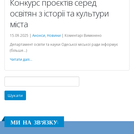
Конкурс проєктів серед
освітян з історії та культури
міста
до
15.09.2025 |
Анонси
,
Новини
|
Коментарі Вимкнено
Конкурс
ня
Департамент освіти та науки Одеської міської ради інформує
проєктів
(більше…)
серед
освітян
Читати далі...
з
історії
та
Пошук:
культури
міста
МИ НА ЗВ'ЯЗКУ: