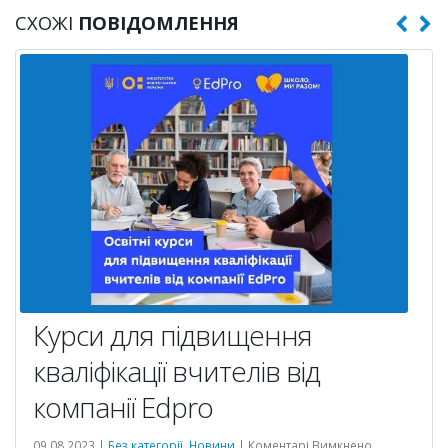
СХОЖІ
ПОВІДОМЛЕННЯ
Курси для підвищення
кваліфікації вчителів від
компанії Edpro
іональна
до
09.08.2023 |
Без категорії
,
Новини
|
Коментарі Вимкнено