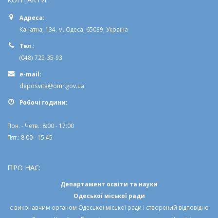
Адреса:
Канатна, 134, м. Одеса, 65039, Україна
Тел.:
(048) 725-35-93
e-mail:
deposvita@omr.gov.ua
Робочi години:
Пон. - Четв.: 8:00 - 17:00
Пят.: 8:00 - 15:45
ПРО НАС:
Департамент освіти та науки
Одеської міської ради
є виконавчим органом
Одеської міської ради
і створений відповідно