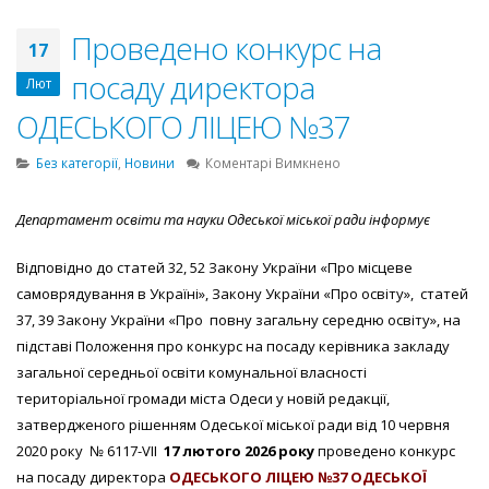
Проведено конкурс на
17
посаду директора
Лют
ОДЕСЬКОГО ЛІЦЕЮ №37
до
Без категорії
,
Новини
Коментарі Вимкнено
Проведено
конкурс
Департамент освіти та науки Одеської міської ради інформує
на
посаду
Відповідно до статей 32, 52 Закону України «Про місцеве
директора
ОДЕСЬКОГО
самоврядування в Україні», Закону України «Про освіту», статей
ЛІЦЕЮ
37, 39 Закону України «Про повну загальну середню освіту», на
№37
підставі Положення про конкурс на посаду керівника закладу
загальної середньої освіти комунальної власності
територіальної громади міста Одеси у новій редакції,
затвердженого рішенням Одеської міської ради від 10 червня
2020 року № 6117-VII
17 лютого 2026 року
проведено конкурс
на посаду директора
ОДЕСЬКОГО ЛІЦЕЮ №37 ОДЕСЬКОЇ