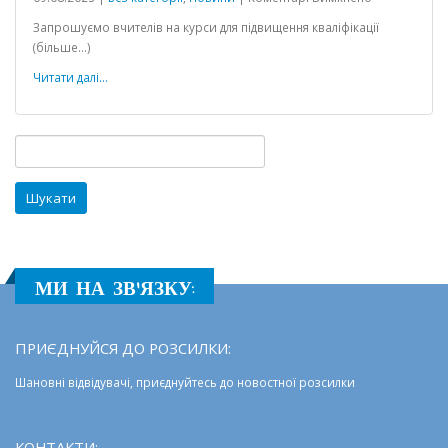
Курси
Запрошуємо вчителів на курси для підвищення кваліфікації
для
(більше…)
підвищення
кваліфікації
Читати далі...
вчителів
від
компанії
Пошук:
Edpro
МИ НА ЗВ'ЯЗКУ:
ПРИЄДНУЙСЯ ДО РОЗСИЛКИ:
Шановні відвідувачі, приєднуйтесь до новостної розсилки
КОНТАКТИ: