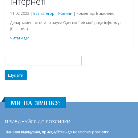
Інтернеті
до
11.02.2022 |
Без категорії
,
Новини
|
Коментарі Вимкнено
Школа
Департамент освіти та науки Одеської міської ради інформує
резерву
(більше…)
продовжує
свою
Читати далі...
роботу:
безпека
в
Пошук:
Інтернеті
МИ НА ЗВ'ЯЗКУ:
ПРИЄДНУЙСЯ ДО РОЗСИЛКИ:
Шановні відвідувачі, приєднуйтесь до новостної розсилки