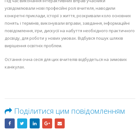
Під час виконання інтерактивних вправ учасники
усвідомлювали нові професійні ролі вчителя, наводили
конкретні приклади, історії з життя, розкривали коло основних
понять і термінів, виконували вправи, завдання, інформаційні
повідомлення, ігри, дискусії на набуття необхідного практичного
досвіду, для роботи у нових умовах. Відбувся пошук шляхів
вирішення освітніх проблем.
Остання очна сесія для цих вчителів відбудеться на зимових
канікулах.
Поділитися цим повідомленням