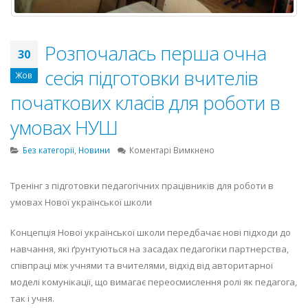
Розпочалась перша очна
30
сесія підготовки вчителів
Жов
початкових класів для роботи в
умовах НУШ
до
Без категорії
,
Новини
Коментарі Вимкнено
Розпочалась
перша
Тренінг з підготовки педагогічних працівників для роботи в
очна
умовах Нової української школи
сесія
підготовки
вчителів
Концепція Нової української школи передбачає нові підходи до
початкових
навчання, які ґрунтуються на засадах педагогіки партнерства,
класів
співпраці між учнями та вчителями, відхід від авторитарної
для
моделі комунікації, що вимагає переосмислення ролі як педагога,
роботи
так і учня.
в