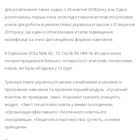
умовах
НУШ
Для розв’язання таких задач з 29 жовтня 2018 року в м. Одесі
розпочалась перша очна сесія підготовки вчителів початкових
класів для роботи в умовах Нової української школи з 01 вересня
2019 року. Це один із обов’язкових етапів підвищення
кваліфікації за очно-дистанційною формою навчання.
В Одеських ЗОШ №№ 62, 72, СШ № 99, НВК № 49 одночасно
почали працювати близько чотирьохсот вчителів початкових
класів, які були об’єднані у 13 груп.
Тренери Нової української школи ознайомили учасників із
програмою навчання та провели перший модуль «Сучасний
вчитель як провідник змін». Учасники тренінгу опанують
модулі: «Зміст початкової освіти у вимірі сьогодення»,
«Організація ефективного і безпечного освітнього
середовища», «Педагогіка партнерства: сутність, основні
принципи».