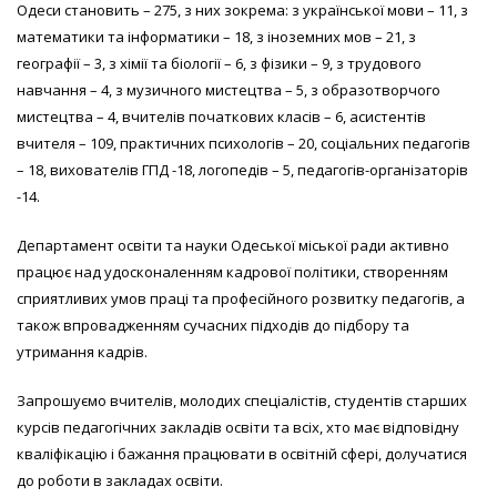
Одеси становить – 275, з них зокрема: з української мови – 11, з
математики та інформатики – 18, з іноземних мов – 21, з
географії – 3, з хімії та біології – 6, з фізики – 9, з трудового
навчання – 4, з музичного мистецтва – 5, з образотворчого
мистецтва – 4, вчителів початкових класів – 6, асистентів
вчителя – 109, практичних психологів – 20, соціальних педагогів
– 18, вихователів ГПД -18, логопедів – 5, педагогів-організаторів
-14.
Департамент освіти та науки Одеської міської ради активно
працює над удосконаленням кадрової політики, створенням
сприятливих умов праці та професійного розвитку педагогів, а
також впровадженням сучасних підходів до підбору та
утримання кадрів.
Запрошуємо вчителів, молодих спеціалістів, студентів старших
курсів педагогічних закладів освіти та всіх, хто має відповідну
кваліфікацію і бажання працювати в освітній сфері, долучатися
до роботи в закладах освіти.