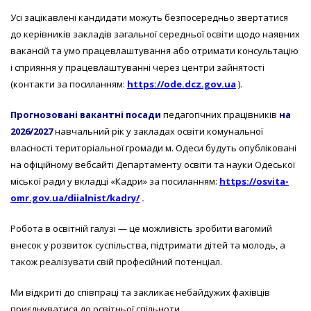
Усі зацікавлені кандидати можуть безпосередньо звертатися
до керівників закладів загальної середньої освіти щодо наявних
вакансій та умо працевлаштування або отримати консультацію
і сприяння у працевлаштуванні через центри зайнятості
(контакти за посиланням:
https://ode.dcz.gov.ua
).
Прогнозовані вакантні посади
педагогічних працівників
на
2026/2027
навчальний рік у закладах освіти комунальної
власності територіальної громади м. Одеси будуть опубліковані
на офіційному вебсайті Департаменту освіти та науки Одеської
міської ради у вкладці «Кадри» за посиланням:
https://osvita-
omr.gov.ua/diialnist/kadry/
.
Робота в освітній галузі — це можливість зробити вагомий
внесок у розвиток суспільства, підтримати дітей та молодь, а
також реалізувати свій професійний потенціал.
Ми відкриті до співпраці та закликає небайдужих фахівців
приєднуватися до освітньої спільноти.