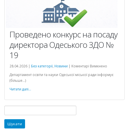
Проведено конкурс на посаду
директора Одеського ЗДО №
19
іональна
до
28.04.2026 |
Без категорії
,
Новини
|
Коментарі Вимкнено
Проведено
Департамент освіти та науки Одеської міської ради інформує
конкурс
(більше…)
на
посаду
Читати далі...
директора
Одеського
ЗДО
Пошук:
№
19