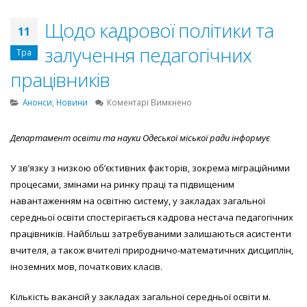
Щодо кадрової політики та
11
залучення педагогічних
Тра
працівників
до
Анонси
,
Новини
Коментарі Вимкнено
Щодо
кадрової
Департамент освіти та науки Одеської міської ради інформує
політики
та
У зв’язку з низкою об’єктивних факторів, зокрема міграційними
залучення
педагогічних
процесами, змінами на ринку праці та підвищеним
працівників
навантаженням на освітню систему, у закладах загальної
середньої освіти спостерігається кадрова нестача педагогічних
працівників. Найбільш затребуваними залишаються асистенти
вчителя, а також вчителі природничо-математичних дисциплін,
іноземних мов, початкових класів.
Кількість вакансій у закладах загальної середньої освіти м.