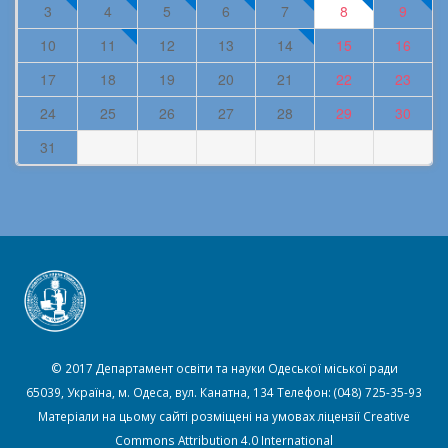
3
4
5
6
7
8
9
10
11
12
13
14
15
16
17
18
19
20
21
22
23
24
25
26
27
28
29
30
31
© 2017 Департамент освіти та науки Одеської міської ради
65039, Україна, м. Одеса, вул. Канатна, 134 Телефон: (048) 725-35-93
Матеріали на цьому сайті розміщені на умовах ліцензії
Creative
Commons Attribution 4.0 International