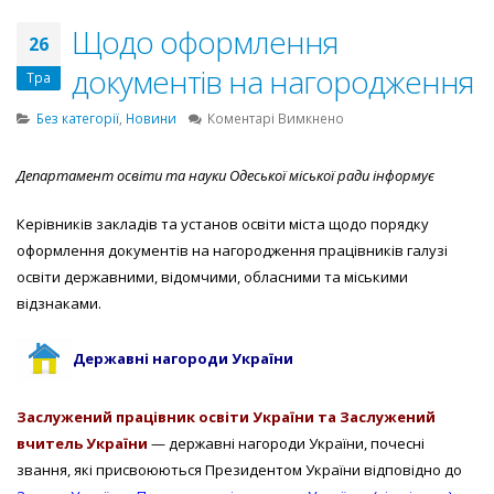
Щодо оформлення
26
документів на нагородження
Тра
до
Без категорії
,
Новини
Коментарі Вимкнено
Щодо
оформлення
Департамент освіти та науки Одеської міської ради інформує
документів
на
Керівників закладів та установ освіти міста щодо порядку
нагородження
оформлення документів на нагородження працівників галузі
освіти державними, відомчими, обласними та міськими
відзнаками.
Державні нагороди України
Заслужений працівник освіти України та Заслужений
вчитель України
— державні нагороди України, почесні
звання, які присвоюються Президентом України відповідно до