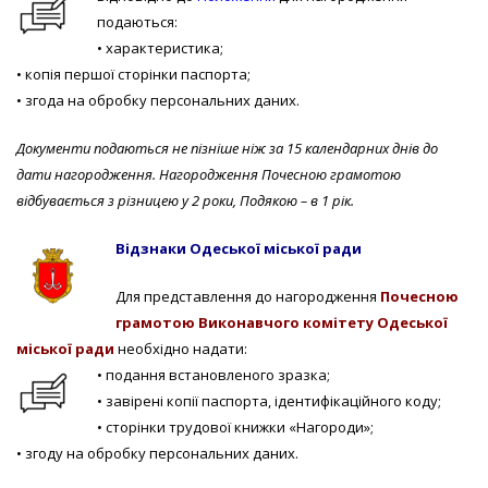
подаються:
• характеристика;
• копія першої сторінки паспорта;
• згода на обробку персональних даних.
Документи подаються не пізніше ніж за 15 календарних днів до
дати нагородження.
Нагородження Почесною грамотою
відбувається з різницею у 2 роки
, Подякою – в 1 рік.
Відзнаки Одеської міської ради
Для представлення до нагородження
Почесною
грамотою Виконавчого комітету Одеської
міської ради
необхідно надати:
• подання встановленого зразка;
• завірені копії паспорта, ідентифікаційного коду;
• сторінки трудової книжки «Нагороди»;
• згоду на обробку персональних даних.