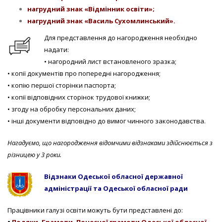
нагрудний знак «Відмінник освіти»;
нагрудний знак «Василь Сухомлинський».
Для представлення до нагородження необхідно
надати:
• нагородний лист встановленого зразка;
• копії документів про попередні нагородження;
• копію першої сторінки паспорта;
• копії відповідних сторінок трудової книжки;
• згоду на обробку персональних даних;
• інші документи відповідно до вимог чинного законодавства.
Нагадуємо, що нагородження відомчими відзнаками здійснюється з
різницею у 3 роки.
Відзнаки Одеської обласної державної
адміністрації та Одеської обласної ради
Працівники галузі освіти можуть бути представлені до:
•
Подяки, Грамоти, Почесної грамоти Одеської обласної