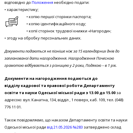
відповідно до
Положення
необхідно подати:
• характеристику;
• копію першої сторінки паспорта;
• копію ідентифікаційного коду;
• копії сторінок трудової книжки «Нагороди»;
• згоду на обробку персональних даних.
Документи подаються не пізніше ніж за 15 календарних днів до
запланованої дати нагородження.
Нагородження Почесною
грамотою
відбувається з різницею у 2 роки
, Подякою – в 1 рік.
Документи на нагородження подаються до
відділу кадрової та правової роботи Департаменту
освіти та науки Одеської міської ради з 13.00 до 15.00
за
адресою: вул. Канатна, 134, відділ , 1 поверх, каб. 109, тел. (048)
776 11 01.
Також повідомляємо, що наказом Департаменту освіти та науки
Одеської міської ради
від 21.05.2026 №283
затверджено склад