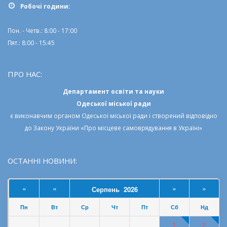
Робочi години:
Пон. - Четв.: 8:00 - 17:00
Пят.: 8:00 - 15:45
ПРО НАС:
Департамент освіти та науки
Одеської міської ради
є виконавчим органом
Одеської міської ради
і створений відповідно
до
Закону України «Про місцеве самоврядування в Україні»
ОСТАННІ НОВИНИ:
«
«
»
»
Серпень 2026
Пн
Вт
Ср
Чт
Пт
Сб
Нд
1
2