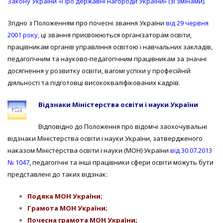
Закону України «Про державні нагороди України» (зі змінами)
.
Згідно з Положенням про почесні звання України
від 29 червня
2001 року,
ці звання присвоюються організаторам освіти,
працівникам органів управління освітою і навчальних закладів,
педагогічним та науково-педагогічним працівникам за значні
досягнення у розвитку освіти, вагомі успіхи у професійній
діяльності та підготовці висококваліфікованих кадрів.
Відзнаки Міністерства освіти і науки України
Відповідно до Положення про відомчі заохочувальні
відзнаки Міністерства освіти і науки України, затвердженого
наказом Міністерства освіти і науки (МОН) України
від 30.07.2013
№ 1047
, педагогічні та інші працівники сфери освіти можуть бути
представлені до таких відзнак:
Подяка МОН України;
Грамота МОН України;
Почесна грамота МОН України;