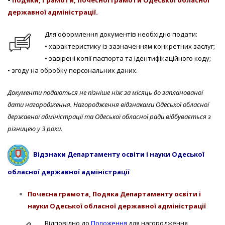
державної адміністрації.
Для оформлення документів необхідно подати:
• характеристику із зазначенням конкретних заслуг;
• завірені копії паспорта та ідентифікаційного коду;
• згоду на обробку персональних даних.
Документи подаються не пізніше ніж за місяць до запланованої
дати нагородження.
Нагородження відзнаками Одеської обласної
державної адміністрації та Одеської обласної ради відбувається з
різницею у 3 роки.
Відзнаки Департаменту освіти і науки Одеської
обласної державної адміністрації
Почесн
а
грамот
а,
Подяк
а
Департаменту освіти і
науки Одеської обласної державної адміністрації
Відповідно до
Положення
для нагородження