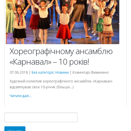
Хореографічному ансамблю
«Карнавал» – 10 років!
до
07.06.2018 |
Без категорії
,
Новини
|
Коментарі Вимкнено
Хореографі
Художній колектив хореографічного ансамблю «Карнавал»
ансамблю
відсвяткував своє 10-річчя. (більше…)
«Карнавал»
–
Читати далі...
10
років!
Пошук: