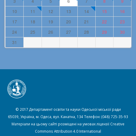
3
4
5
6
7
8
9
10
11
12
13
14
15
16
17
18
19
20
21
22
23
24
25
26
27
28
29
30
31
© 2017 Департамент освіти та науки Одеської міської ради
65039, Україна, м. Одеса, вул. Канатна, 134 Телефон: (048) 725-35-93
Матеріали на цьому сайті розміщені на умовах ліцензії
Creative
Commons Attribution 4.0 International