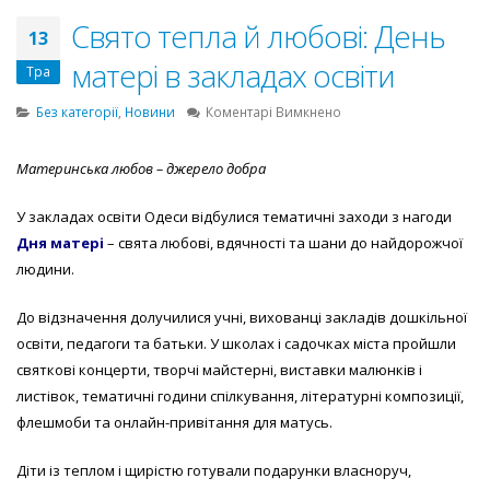
Свято тепла й любові: День
13
матері в закладах освіти
Тра
до
Без категорії
,
Новини
Коментарі Вимкнено
Свято
тепла
Материнська любов – джерело добра
й
любові:
У закладах освіти Одеси відбулися тематичні заходи з нагоди
День
матері
Дня матері
– свята любові, вдячності та шани до найдорожчої
в
людини.
закладах
освіти
До відзначення долучилися учні, вихованці закладів дошкільної
освіти, педагоги та батьки. У школах і садочках міста пройшли
святкові концерти, творчі майстерні, виставки малюнків і
листівок, тематичні години спілкування, літературні композиції,
флешмоби та онлайн-привітання для матусь.
Діти із теплом і щирістю готували подарунки власноруч,