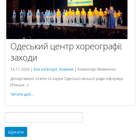
Одеський центр хореографії:
заходи
до
14.11.2024 |
Без категорії
,
Новини
|
Коментарі Вимкнено
Одеський
Департамент освіти та науки Одеської міської ради інформує
центр
(більше…)
хореографії:
заходи
Читати далі...
кому
Пошук: