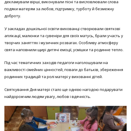
декламували вірші, виконували пісні та висловлювали слова
подяки матерям за любов, підтримку, турботу й безмежну
доброту.
У закладах дошкільної освіти вихованці створювали святкові
аплікації, малюнки та сувеніри для своїх матусь, брали участь у
творчих заняттях і музичних розвагах. Особливу атмосферу
свята наповнили щирі дитячі емоції, усмішки та родинне тепло.
Під час тематичних заходів педагоги наголошували на
важливості сімейних цінностей, поваги до батьків, збереження
родинних традицій та ролі матері у вихованні дітей.
Святкування Дня матері стало ще однією нагодою подарувати
найдорожчим людям увагу, любов і вдячність.