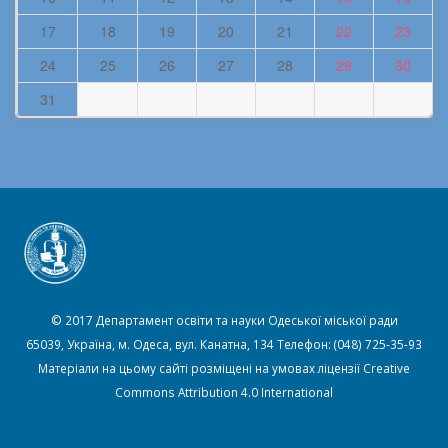
17
18
19
20
21
22
23
24
25
26
27
28
29
30
31
© 2017 Департамент освіти та науки Одеської міської ради
65039, Україна, м. Одеса, вул. Канатна, 134 Телефон: (048) 725-35-93
Матеріали на цьому сайті розміщені на умовах ліцензії
Creative
Commons Attribution 4.0 International