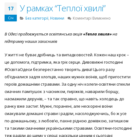
У рамках “Теплої хвилі”
17
Січ
до
Без категорії
,
Новини
Коментарі Вимкнено
У
рамках
В Одесі продовжується освітянська акція
«Тепла хвиля»
на
“Теплої
підтримку наших захисників
хвилі”
У житті не буває дрібниць та випадковостей. Кожен наш крок –
це допомога, підтримка, яка гріє серце. Дивовижні господині
#ОсвітаОдеси безперестанно творять дива! Цього разу
об’єдналися задля хлопців, наших мужніх воїнів, щоб пригостити
героїв домашніми стравами. За одну ніч колеги-освітяни спекли
смачних пампушок з часником, пиріжків, наварили борщу,
насмажили дерунів, – та так справно, що навіть холодець до
ранку вже застиг. Мужні, поранені, але нескорені воїни
смакували домашні страви і раділи, насолоджуючись, бо ж усе
по-домашньому, з любов’ю, пахне рідною домівкою, затишком
та такими смачними українськими стравами. Освітяни-господині
теж раділи до щему у серці: наскільки цінним є сьогодні