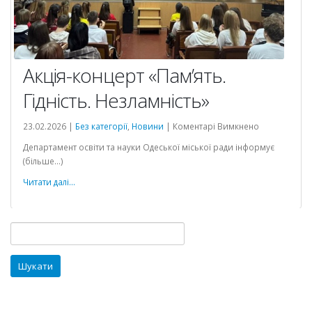
Акція-концерт «Памʼять.
Гідність. Незламність»
до
23.02.2026 |
Без категорії
,
Новини
|
Коментарі Вимкнено
Акція-
Департамент освіти та науки Одеської міської ради інформує
концерт
(більше…)
«Памʼять.
Гідність.
Читати далі...
Незламність»
Пошук: