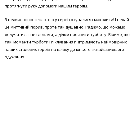
протягнути руку допомоги нашим героям.
З величезною теплотою у серці готувалися смаколики! І нехай
це миттєвий порив, проте так душевно. Радіємо, що можемо
долучитися і не словами, а ділом проявити турботу. Віримо, що
такі моменти турботи і піклування підтримують неймовірних
наших сталевих героїв на шляху до їхнього якнайшвидшого
одужання.