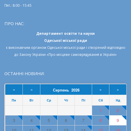
Пят.: 8:00 - 15:45
ПРО НАС:
Департамент освіти та науки
Одеської міської ради
є виконавчим органом
Одеської міської ради
і створений відповідно
до
Закону України «Про місцеве самоврядування в Україні»
ОСТАННІ НОВИНИ:
«
«
»
»
Серпень 2026
Пн
Вт
Ср
Чт
Пт
Сб
Нд
1
2
3
4
5
6
7
8
9
10
11
12
13
14
15
16