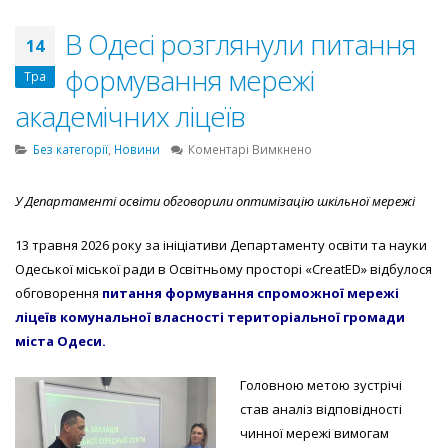
В Одесі розглянули питання
14
формування мережі
Тра
академічних ліцеїв
до
Без категорії
,
Новини
Коментарі Вимкнено
В
Одесі
У Департаменті освіти обговорили оптимізацію шкільної мережі
розглянули
питання
13 травня 2026 року за ініціативи Департаменту освіти та науки
формування
мережі
Одеської міської ради в Освітньому просторі «CreatED» відбулося
академічних
обговорення
питання формування спроможної мережі
ліцеїв
ліцеїв комунальної власності територіальної громади
міста Одеси.
Головною метою зустрічі
став аналіз відповідності
чинної мережі вимогам