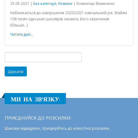
до
25.05.2021 |
Без категорії
,
Новини
|
Коментарі Вимкнено
Про
Наближається до завершення 2020/2021 навчальний рік. Майже
закінчення
108 тисяч одеських школярів чекають його закінчення
2020/2021
(більше…)
навчального
року
Читати далі...
Пошук:
кого
МИ НА ЗВ'ЯЗКУ:
ПРИЄДНУЙСЯ ДО РОЗСИЛКИ:
Шановні відвідувачі, приєднуйтесь до новостної розсилки